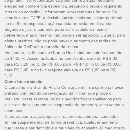
de janeiro. "Tal recondução só pode ser realizada mediante
eleição em conferência específica, segundo o próprio regimento
interno do conselho", informaram representantes da rede. De
acordo com o TJPE, a decisão judicial confirma liminar publicada
no dia 9 em resposta à ação cautelar movida um dia antes.
Segundo o juiz, o aumento pode ser discutido e mesmo
deliberado, mas o mesmo não poderá ser aplicado. Ou seja, para
efeitos práticos, não se pode haver o aumento das tarifas de
ônibus da RMR até a duração da liminar.
Em janeiro, os ônibus no Grande Recife tinham sofrido aumento
de 14,26 %. Assim, as tarifas no anel A tinham ido de R$ 2,80
para R$ 3,20; no B, de R$ 3,85 para R$ 4,40; no D, de R$ 3,00
para R$ 3,45, e no G o reajuste elevava de R$ 1,85 para R$
2,10.
Como foi a decisão
O conselho e o Grande Recife Consórcio de Transporte já haviam
entrado com pedido de revogação da liminar que proíbe o
reajuste. Nesta semana, os dois pedidos foram analisados pelo
juiz e ele decidiu manter a suspensão do aumento, caso venha a
acontecer.
O juiz acatou a ação popular e, na mesma semana, concedeu
liminar suspendendo, de forma preventiva, qualquer aumento
que viesse a ser definido em reuniões do conselho. O magistrado