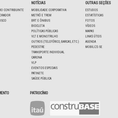
NOTÍCIAS
OUTRAS SEÇÕES
IRO CONTRIBUINTE
MOBILIDADE CORPORATIVA
ESTUDOS
BORADOR
METRÔ E TREM
ESTATÍSTICAS
OSCO
BRT E ÔNIBUS
FOTOS
BICICLETA
VÍDEOS
POLÍTICAS PÚBLICAS
MAPAS
VLT E MONOTRILHO
LINKS ÚTEIS
OUTROS (TELEFÉRICO, BARCAS, ETC.)
AGENDA
PEDESTRE
MOBILIZE-SE
TRANSPORTE INDIVIDUAL
CARONA
VLP
EVENTOS ESPECIAIS
PATINETE
SAÚDE PÚBLICA
MENTO
PATROCÍNIO