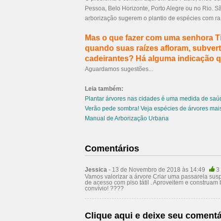
Pessoa, Belo Horizonte, Porto Alegre ou no Rio. 
arborização
sugerem o plantio de espécies com raí
Mas o que fazer com uma senhora T
quando suas raízes afloram, subve
cadeirantes? Há alguma indicação q
Aguardamos sugestões...
Leia também:
Plantar árvores nas cidades é uma medida de saú
Verão pede sombra! Veja espécies de árvores mais
Manual de Arborização Urbana
Comentários
Jessica
- 13 de Novembro de 2018 às 14:49
3
Vamos valorizar a árvore Criar uma passarela sus
de acesso com piso tátil . Aproveitem e construa
convívio! ????
Clique aqui e deixe seu comentá