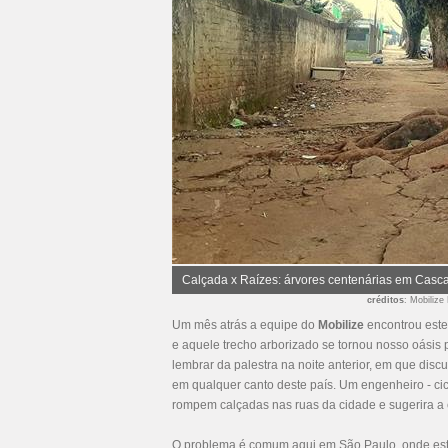
Calçada x Raízes: árvores centenárias em Casca
créditos
: Mobilize 
Um mês atrás a equipe do
Mobilize
encontrou este
e aquele trecho arborizado se tornou nosso oásis 
lembrar da palestra na noite anterior, em que di
em qualquer canto deste país. Um engenheiro - cic
rompem calçadas nas ruas da cidade e sugerira a
O problema é comum aqui em São Paulo, onde es