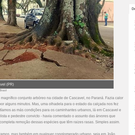
Do
vel (PR)
Brasil
 magnífico conjunto arbóreo na cidade de Cascavel, no Paraná. Fazia calor
por alguns minutos. Mas, uma olhadela para o estado da calçada nos fez
scutíamos as más condições para os caminhantes urbanos, lá em Cascavel e
lista e pedestre convicto - havia comentado o assunto das árvores que
 completa remoção dessas espécies que têm raizes rasas. Simples assim.
tamos, mas também em qualquer conglomerado urbano, seja em João