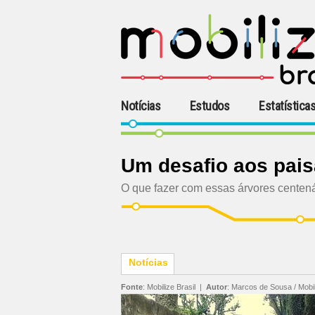
Notícias
Estudos
Estatística
Um desafio aos pais
O que fazer com essas árvores centen
Notícias
Fonte
:
Mobilize Brasil
|
Autor
:
Marcos de Sousa / Mobil