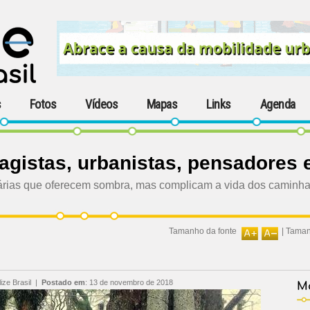
s
Fotos
Vídeos
Mapas
Links
Agenda
agistas, urbanistas, pensadores
árias que oferecem sombra, mas complicam a vida dos caminha
Tamanho da fonte
|
Taman
ize Brasil
|
Postado em
:
13 de novembro de 2018
Ma