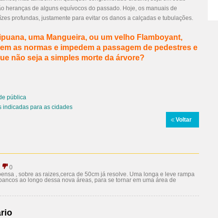
São heranças de alguns equívocos do passado. Hoje, os
manuais de
zes profundas, justamente para evitar os danos a calçadas e tubulações.
ipuana, uma Mangueira, ou um velho Flamboyant,
rtem as normas e impedem a passagem de pedestres e
ue não seja a simples morte da árvore?
de pública
 indicadas para as cidades
Voltar
0
pensa , sobre as raizes,cerca de 50cm já resolve. Uma longa e leve rampa
m bancos ao longo dessa nova áreas, para se tornar em uma área de
rio