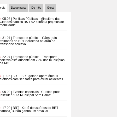
 dia
Da semana
Do mês
Geral
05.08 | Políticas Públicas
- Ministério das
Cidades habilita R$ 1,92 bilhão a projetos de
mobilidade
31.07 | Transporte público
- Cães-guia
treinados no BRT Sorocaba atuarão no
transporte coletivo
22.07 | Transporte público
- Transporte
coletivo está ausente em 72% dos municípios
de MG
11.02 | BRT
- BRT goiano opera ônibus
elétricos com sensores para evitar acidentes
05.09 | Eventos especiais
- Curitiba pode
instituir o "Dia Municipal Sem Carro"
17.09 | BRT
- Xodó de usuários do BRT
carioca, Busão ganha um novo lar