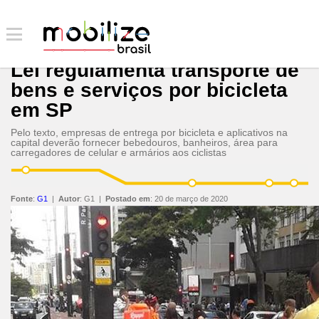
Lei regulamenta transporte de
bens e serviços por bicicleta
em SP
Pelo texto, empresas de entrega por bicicleta e aplicativos na
capital deverão fornecer bebedouros, banheiros, área para
carregadores de celular e armários aos ciclistas
Fonte
:
G1
|
Autor
:
G1
|
Postado em
:
20 de março de 2020