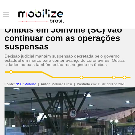
Ônibus em Joinville (SC) vão
continuar com as operações
suspensas
Decisão judicial mantém suspensão decretada pelo governo
estadual em março para conter avanço do coronavírus. Outras
cidades no país também estão restringindo os ônibus
Fonte
:
NSC/ Mobilize
|
Autor
:
Mobilize Brasil
|
Postado em
:
13 de abril de 2020