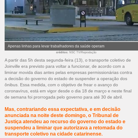
Apenas linhas para levar trabalhadores da saúde operam
créditos
: NSC TV/Reprodução
A partir das 5h desta segunda-feira (13), o transporte coletivo de
Joinville era previsto para voltar a funcionar, de acordo com a
liminar movida dias antes pelas empresas permissionárias contra
a decisão do governo do estado de suspender a operação dos
ônibus. Essa medida, com o objetivo de frear o avanço do
coronavírus, está em vigor desde o dia 18 de março e neste final
de semana foi prorrogada pelo governo para até 30 de abril.
Mas, contrariando essa expectativa, e em decisão
anunciada na noite deste domingo, o Tribunal de
Justiça atendeu ao recurso do governo do estado e
suspendeu a liminar que autorizava a retomada do
transporte coletivo na cidade catarinense.