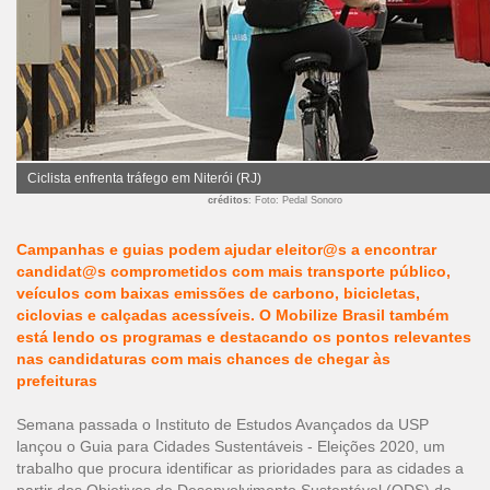
Ciclista enfrenta tráfego em Niterói (RJ)
créditos
: Foto: Pedal Sonoro
Campanhas e guias podem ajudar eleitor@s a encontrar
candidat@s comprometidos com mais transporte público,
veículos com baixas emissões de carbono, bicicletas,
ciclovias e calçadas acessíveis. O Mobilize Brasil também
está lendo os programas e destacando os pontos relevantes
nas candidaturas com mais chances de chegar às
prefeituras
Semana passada o Instituto de Estudos Avançados da USP
lançou o
Guia para Cidades Sustentáveis - Eleições 2020
, um
trabalho que procura identificar as prioridades para as cidades a