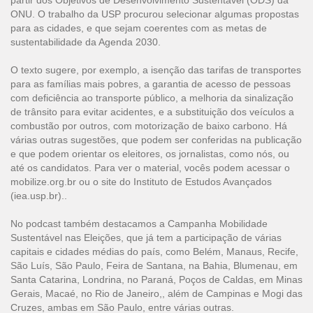
partir dos Objetivos de Desenvolvimento Sustentável (ODS) da
ONU. O trabalho da USP procurou selecionar algumas propostas
para as cidades, e que sejam coerentes com as metas de
sustentabilidade da Agenda 2030.
O texto sugere, por exemplo, a isenção das tarifas de transportes
para as famílias mais pobres, a garantia de acesso de pessoas
com deficiência ao transporte público, a melhoria da sinalização
de trânsito para evitar acidentes, e a substituição dos veículos a
combustão por outros, com motorização de baixo carbono. Há
várias outras sugestões, que podem ser conferidas na publicação
e que podem orientar os eleitores, os jornalistas, como nós, ou
até os candidatos. Para ver o material, vocês podem acessar o
mobilize.org.br ou o site do Instituto de Estudos Avançados
(iea.usp.br)..
No podcast também destacamos a
Campanha Mobilidade
Sustentável nas Eleições
, que já tem a participação de várias
capitais e cidades médias do país, como Belém, Manaus, Recife,
São Luís, São Paulo, Feira de Santana, na Bahia, Blumenau, em
Santa Catarina, Londrina, no Paraná, Poços de Caldas, em Minas
Gerais, Macaé, no Rio de Janeiro,, além de Campinas e Mogi das
Cruzes, ambas em São Paulo, entre várias outras.