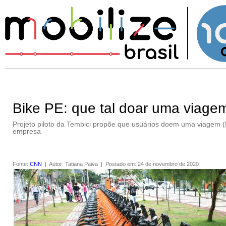
Bike PE: que tal doar uma viage
Projeto piloto da Tembici propõe que usuários doem uma viagem (R
empresa
Fonte
:
CNN
|
Autor
:
Tatiana Paiva
|
Postado em
:
24 de novembro de 2020