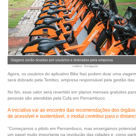
Viagens serão doadas por usuários e dobradas pela empresa
créditos
: Divulgação
Agora, os usuários do aplicativo Bike Itaú podem doar uma viage
será dobrado pela Tembici, empresa responsável pela gestão das b
No fim, esse valor será revertido em planos mensais gratuitos par
pessoas são atendidas pela Cufa em Pernambuco.
A iniciativa vai ao encontro das recomendações dos órgão
de acessível e sustentável, o modal contribui para o dista
“Começamos o piloto em Pernambuco, mas enxergamos potencial par
um papel muito importante na revolução das cidades e, como par