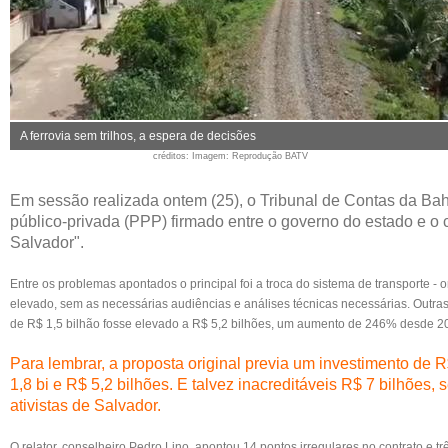
A ferrovia sem trilhos, a espera de decisões
créditos
: Imagem: Reprodução BATV
Em sessão realizada ontem (25), o Tribunal de Contas da Bah
público-privada (PPP) firmado entre o governo do estado e 
Salvador".
Entre os problemas apontados o principal foi a troca do sistema de transporte - 
elevado, sem as necessárias audiências e análises técnicas necessárias. Outra
de R$ 1,5 bilhão fosse elevado a R$ 5,2 bilhões, um aumento de 246% desde 20
Para lembrar, a proposta original previa um investimento de 
1,8 bi e R$ 5,2 bilhões. E talvez inacreditáveis R$ 7 bilhões
ativistas de Salvador.
O relator, conselheiro Pedro Lino, apontou 14 pontos irregulares no contrato e 