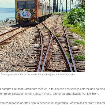
a às margens da Baía de Todos os Santos
Imagem: ObsMobSalvador
r compras, buscar tratamento médico, e ter acesso aos serviços oferecidos na cid
entro de Salvador", lembra Gilson Vieira, diretor da organização Ver De Trem.
vam com portas abertas, sem a necessária segurança. Mesmo assim eram eficient