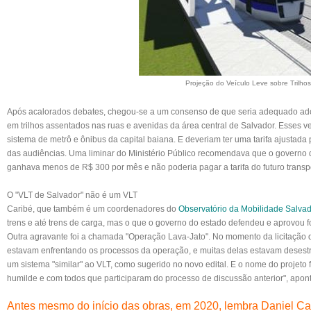
Projeção do Veículo Leve sobre Trilhos
Após acalorados debates, chegou-se a um consenso de que seria adequado adot
em trilhos assentados nas ruas e avenidas da área central de Salvador. Esses v
sistema de metrô e ônibus da capital baiana. E deveriam ter uma tarifa ajusta
das audiências. Uma liminar do Ministério Público recomendava que o governo d
ganhava menos de R$ 300 por mês e não poderia pagar a tarifa do futuro transp
O "VLT de Salvador" não é um VLT
Caribé, que também é um coordenadores do
Observatório da Mobilidade Salvad
trens e até trens de carga, mas o que o governo do estado defendeu e aprovou f
Outra agravante foi a chamada "Operação Lava-Jato". No momento da licitação d
estavam enfrentando os processos da operação, e muitas delas estavam desestru
um sistema "similar" ao VLT, como sugerido no novo edital. E o nome do projet
humilde e com todos que participaram do processo de discussão anterior", apont
Antes mesmo do início das obras, em 2020, lembra Daniel Car