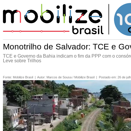
Monotrilho de Salvador: TCE e Go
TCE e Governo da Bahia indicam o fim da PPP com o consórci
Leve sobre Trilhos
Fonte
:
Mobilize Brasil
|
Autor
:
Marcos de Sousa / Mobilize Brasil
|
Postado em
:
26 de jul