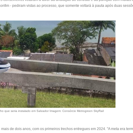
Bonfim - pediram vistas ao processo, que somente voltará à pauta após duas sessõ
lho que seria instalado em Salvador
Imagem: Consórcio Metrogreen SkyRail
mais de dois anos, com os primeiros trechos entregues em 2024. "A meta era ter