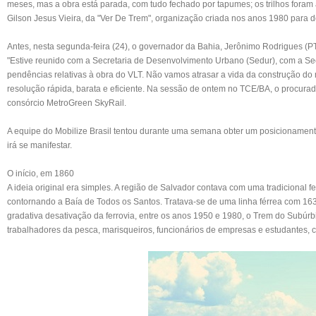
meses, mas a obra está parada, com tudo fechado por tapumes; os trilhos foram 
Gilson Jesus Vieira, da "Ver De Trem", organização criada nos anos 1980 para d
Antes, nesta segunda-feira (24), o governador da Bahia, Jerônimo Rodrigues (P
"Estive reunido com a Secretaria de Desenvolvimento Urbano (Sedur), com a Secre
pendências relativas à obra do VLT. Não vamos atrasar a vida da construção do 
resolução rápida, barata e eficiente. Na sessão de ontem no TCE/BA, o procura
consórcio MetroGreen SkyRail.
A equipe do Mobilize Brasil tentou durante uma semana obter um posicioname
irá se manifestar.
O início, em 1860
A ideia original era simples. A região de Salvador contava com uma tradicional fe
contornando a Baía de Todos os Santos. Tratava-se de uma linha férrea com 163 
gradativa desativação da ferrovia, entre os anos 1950 e 1980, o Trem do Subúr
trabalhadores da pesca, marisqueiros, funcionários de empresas e estudantes, c