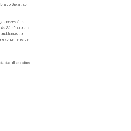
ora do Brasil, ao
igas necessários
rô de São Paulo em
s problemas de
s e conteineres de
mada das discussões