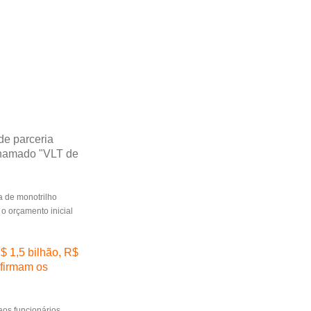
de parceria
 chamado "VLT de
ma de monotrilho
o orçamento inicial
$ 1,5 bilhão, R$
afirmam os
aos funcionários