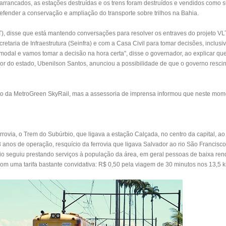
arrancados, as estações destruídas e os trens foram destruídos e vendidos como 
efender a conservação e ampliação do transporte sobre trilhos na Bahia.
T), disse que está mantendo conversações para resolver os entraves do projeto VL
taria de Infraestrutura (Seinfra) e com a Casa Civil para tomar decisões, inclusi
modal e vamos tomar a decisão na hora certa", disse o governador, ao explicar qu
dor do estado, Ubenilson Santos, anunciou a possibilidade de que o governo resci
nto da MetroGreen SkyRail, mas a assessoria de imprensa informou que neste mo
rrovia, o Trem do Subúrbio, que ligava a estação Calçada, no centro da capital, ao
anos de operação, resquício da ferrovia que ligava Salvador ao rio São Francisco
bio seguiu prestando serviços à população da área, em geral pessoas de baixa re
om uma tarifa bastante convidativa: R$ 0,50 pela viagem de 30 minutos nos 13,5 k