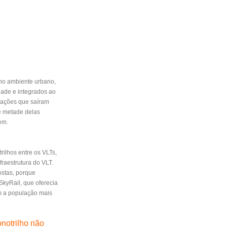
no ambiente urbano,
dade e integrados ao
ndações que saíram
e metade delas
rem.
rilhos entre os VLTs,
raestrutura do VLT.
ostas, porque
SkyRail, que oferecia
om a população mais
notrilho não