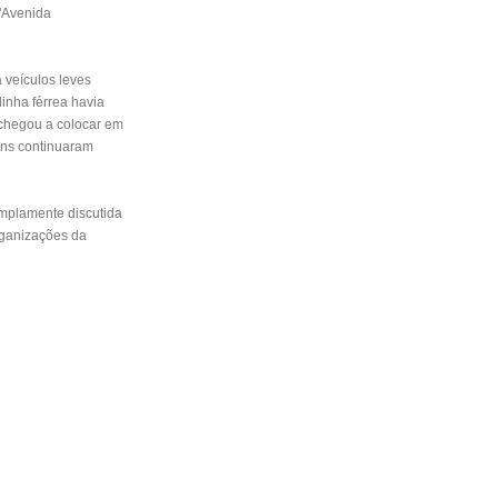
 "Avenida
 veículos leves
linha férrea havia
 chegou a colocar em
ens continuaram
amplamente discutida
rganizações da