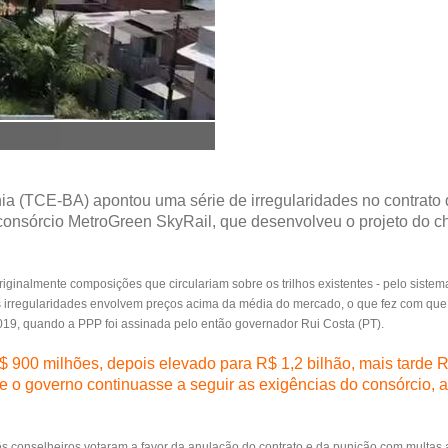
ia (TCE-BA) apontou uma série de irregularidades no contrato 
o consórcio MetroGreen SkyRail, que desenvolveu o projeto do
originalmente composições que circulariam sobre os trilhos existentes - pelo siste
s irregularidades envolvem preços acima da média do mercado, o que fez com que 
19, quando a PPP foi assinada pelo então governador Rui Costa (PT).
R$ 900 milhões, depois elevado para R$ 1,2 bilhão, mais tarde R
, se o governo continuasse a seguir as exigências do consórcio, 
três conselheiros votaram a favor da anulação do contrato e da punição com multas 