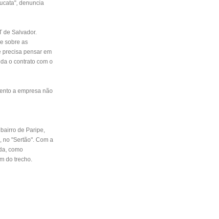
sucata", denuncia
T de Salvador.
ve sobre as
e precisa pensar em
nda o contrato com o
mento a empresa não
 bairro de Paripe,
, no "Sertão". Com a
nda, como
m do trecho.