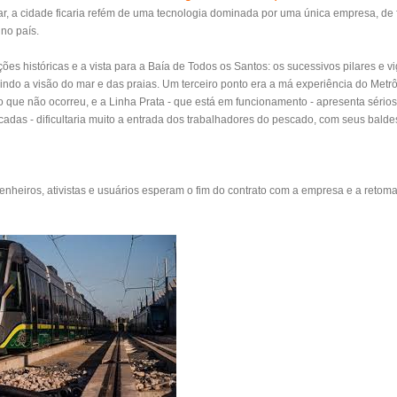
r, a cidade ficaria refém de uma tecnologia dominada por uma única empresa, de f
 no país.
ões históricas e a vista para a Baía de Todos os Santos: os sucessivos pilares e v
dindo a visão do mar e das praias. Um terceiro ponto era a má experiência do Met
o que não ocorreu, e a Linha Prata - que está em funcionamento - apresenta sério
cadas - dificultaria muito a entrada dos trabalhadores do pescado, com seus balde
enheiros, ativistas e usuários esperam o fim do contrato com a empresa e a reto