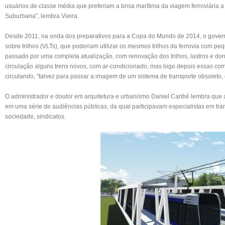
usuários de classe média que preferiam a brisa marítima da viagem ferroviária 
Suburbana", lembra Vieira.
Desde 2011, na onda dos preparativos para a Copa do Mundo de 2014, o governo
sobre trilhos (VLTs), que poderiam utilizar os mesmos trilhos da ferrovia com p
passado por uma completa atualização, com renovação dos trilhos, lastros e do
circulação alguns trens novos, com ar-condicionado, mas logo depois essas co
circulando, "talvez para passar a imagem de um sistema de transporte obsoleto, 
O administrador e doutor em arquitetura e urbanismo Daniel Caribé lembra que a 
em uma série de audiências públicas, da qual participavam especialistas em tra
sociedade, sindicatos.