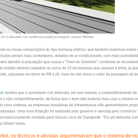
 (VLT) discutido nas audiências públicas
Imagem: arquivo Mobilize
ar as novas composições do tipo tramway elétrico, que também poderiam entrar 
eículos seriam mais confortáveis, dotados de ar condicionado, com mais acessibili
da para atender à população que usava o "Trem do Subúrbio", conforme as recome
o estado deveria cadastrar as cerca de 15 mil pessoas que usavam a linha, já qu
orte, calculada em torno de R$ 4,20, mais de oito vezes o valor da passagem do t
or
, lembra que a sociedade civil defendia, em sua maioria, o compartilhamento de t
oi o não compartilhamento, de forma que o trem não poderia mais usar a mesma inf
o novo sistema, as empresas brasileiras de infraestrutura não apresentaram prop
turadas. Uma nova licitação foi realizada pelo governo e vencida pelo consórcio 
o foi maliciosamente mudado para Veículo Leve de Transporte. "Foi um deboche c
a Gilson Vieira.
ibé, os técnicos e ativistas argumentavam que o sistema de mo