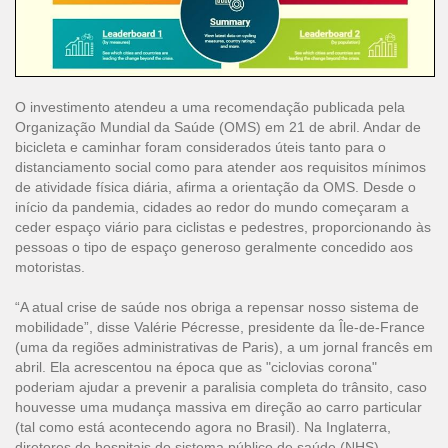
O investimento atendeu a uma recomendação publicada pela
Organização Mundial da Saúde (OMS) em 21 de abril. Andar de
bicicleta e caminhar foram considerados úteis tanto para o
distanciamento social como para atender aos requisitos mínimos
de atividade física diária, afirma a orientação da OMS. Desde o
início da pandemia, cidades ao redor do mundo começaram a
ceder espaço viário para ciclistas e pedestres, proporcionando às
pessoas o tipo de espaço generoso geralmente concedido aos
motoristas.
“A atual crise de saúde nos obriga a repensar nosso sistema de
mobilidade”, disse Valérie Pécresse, presidente da Île-de-France
(uma da regiões administrativas de Paris), a um jornal francês em
abril. Ela acrescentou na época que as "ciclovias corona"
poderiam ajudar a prevenir a paralisia completa do trânsito, caso
houvesse uma mudança massiva em direção ao carro particular
(tal como está acontecendo agora no Brasil). Na Inglaterra,
diretores de hospitais do sistema público de saúde (NHS)