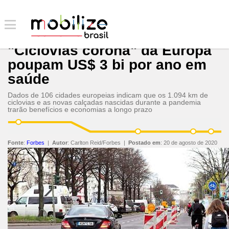
"Ciclovias corona" da Europa
poupam US$ 3 bi por ano em
saúde
Dados de 106 cidades europeias indicam que os 1.094 km de
ciclovias e as novas calçadas nascidas durante a pandemia
trarão benefícios e economias a longo prazo
Fonte
:
Forbes
|
Autor
:
Carlton Reid/Forbes
|
Postado em
:
20 de agosto de 2020