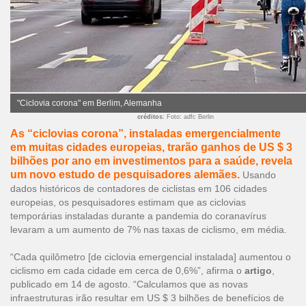
"Ciclovia corona" em Berlim, Alemanha
créditos
: Foto: adfc Berlin
As “ciclovias corona”, instaladas emergencialmente
em muitas cidades europeias, trarão ganhos de US $ 3
bilhões por ano em investimentos para a saúde, revela
um novo estudo de pesquisadores alemães.
Usando
dados históricos de contadores de ciclistas em 106 cidades
europeias, os pesquisadores estimam que as ciclovias
temporárias instaladas durante a pandemia do coranavírus
levaram a um aumento de 7% nas taxas de ciclismo, em média.
“Cada quilômetro [de ciclovia emergencial instalada] aumentou o
ciclismo em cada cidade em cerca de 0,6%”,
afirma o
artigo
,
publicado em 14 de agosto
. “Calculamos que as novas
infraestruturas irão resultar em US $ 3 bilhões de benefícios de