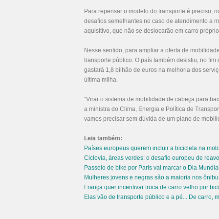
Para repensar o modelo do transporte é preciso, n
desafios semelhantes no caso de atendimento a mi
aquisitivo, que não se deslocarão em carro próprio
Nesse sentido, para ampliar a oferta de mobilidad
transporte público. O país também desistiu, no fi
gastará 1,8 bilhão de euros na melhoria dos serviç
última milha.
“Virar o sistema de mobilidade de cabeça para bai
a ministra do Clima, Energia e Política de Transpo
vamos precisar sem dúvida de um plano de mobilid
Leia também:
Países europeus querem incluir a bicicleta na mo
Ciclovia, áreas verdes: o desafio europeu de rea
Passeio de bike por Paris vai marcar o Dia Mundi
Mulheres jovens e negras são a maioria nos ônib
França quer incentivar troca de carro velho por bici
Elas vão de transporte público e a pé... De carro, 