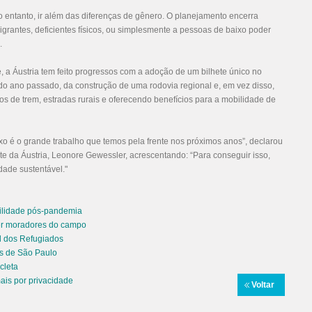
o entanto, ir além das diferenças de gênero. O planejamento encerra
grantes, deficientes físicos, ou simplesmente a pessoas de baixo poder
.
e, a Áustria tem feito progressos com a adoção de um bilhete único no
m do ano passado, da construção de uma rodovia regional e, em vez disso,
os de trem, estradas rurais e oferecendo benefícios para a mobilidade de
xo é o grande trabalho que temos pela frente nos próximos anos”, declarou
rte da Áustria, Leonore Gewessler, acrescentando: “Para conseguir isso,
ade sustentável."
bilidade pós-pandemia
ver moradores do campo
al dos Refugiados
us de São Paulo
cleta
mais por privacidade
Voltar