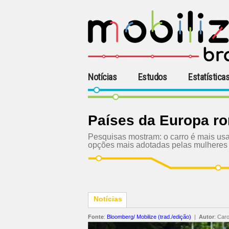
Notícias
Estudos
Estatística
Países da Europa ro
Pesquisas mostram: o carro é mais usa
opções mais adotadas pelas mulheres
Notícias
Fonte
:
Bloomberg/ Mobilize (trad./edição)
|
Autor
:
Caro