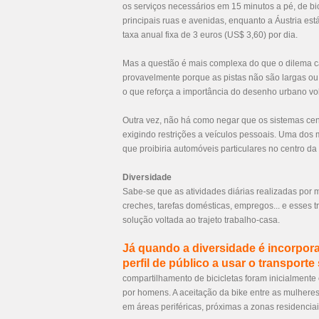
os serviços necessários em 15 minutos a pé, de bic
principais ruas e avenidas, enquanto a Áustria es
taxa anual fixa de 3 euros (US$ 3,60) por dia.
Mas a questão é mais complexa do que o dilema c
provavelmente porque as pistas não são largas ou 
o que reforça a importância do desenho urbano vol
Outra vez, não há como negar que os sistemas cen
exigindo restrições a veículos pessoais. Uma dos m
que proibiria automóveis particulares no centro da 
Diversidade
Sabe-se que as atividades diárias realizadas por
creches, tarefas domésticas, empregos... e esses
solução voltada ao trajeto trabalho-casa.
Já quando a diversidade é incorpo
perfil de público a usar o transporte
compartilhamento de bicicletas foram inicialmente
por homens. A aceitação da bike entre as mulhere
em áreas periféricas, próximas a zonas residenciai