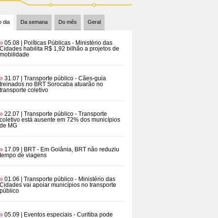
 dia
Da semana
Do mês
Geral
05.08 | Políticas Públicas
- Ministério das
Cidades habilita R$ 1,92 bilhão a projetos de
mobilidade
31.07 | Transporte público
- Cães-guia
treinados no BRT Sorocaba atuarão no
transporte coletivo
22.07 | Transporte público
- Transporte
coletivo está ausente em 72% dos municípios
de MG
17.09 | BRT
- Em Goiânia, BRT não reduziu
tempo de viagens
01.06 | Transporte público
- Ministério das
Cidades vai apoiar municípios no transporte
público
05.09 | Eventos especiais
- Curitiba pode