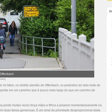
Do
/ Offenbach
omberg
do rio Main, no distrito alemão de Offenbach, os pedestres do lado leste de
e apertar em um caminho que é pouco mais largo do que um carrinho de
sa ponte muitas vezes força mães e filhos a pisarem momentaneamente na
 têm duas faixas generosas. É um sinal da prioridade desproporcional dada