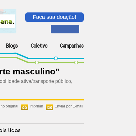
Faça sua doação!
Blogs
Coletivo
Campanhas
rte masculino"
ilidade ativa/transporte público,
ho original
Imprimir
Enviar por E-mail
is lidas