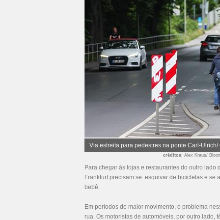
Via estreita para pedestres na ponte Carl-Ulrich
créditos
: Alex Kraus/ Blo
Para chegar às lojas e restaurantes do outro lado 
Frankfurt precisam se esquivar de bicicletas e s
bebê.
Em períodos de maior movimento, o problema nes
rua. Os motoristas de automóveis, por outro lado,