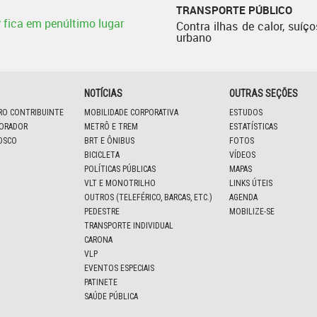
TRANSPORTE PÚBLICO
P fica em penúltimo lugar
Contra ilhas de calor, suíço
urbano
NOTÍCIAS
OUTRAS SEÇÕES
IRO CONTRIBUINTE
MOBILIDADE CORPORATIVA
ESTUDOS
BORADOR
METRÔ E TREM
ESTATÍSTICAS
OSCO
BRT E ÔNIBUS
FOTOS
BICICLETA
VÍDEOS
POLÍTICAS PÚBLICAS
MAPAS
VLT E MONOTRILHO
LINKS ÚTEIS
OUTROS (TELEFÉRICO, BARCAS, ETC.)
AGENDA
PEDESTRE
MOBILIZE-SE
TRANSPORTE INDIVIDUAL
CARONA
VLP
EVENTOS ESPECIAIS
PATINETE
SAÚDE PÚBLICA