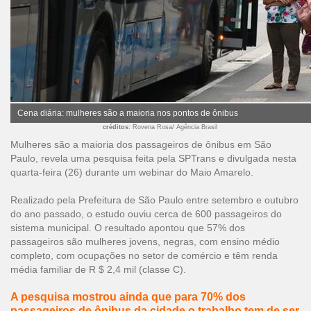
Cena diária: mulheres são a maioria nos pontos de ônibus
créditos
: Rovena Rosa/ Agência Brasil
Mulheres são a maioria dos passageiros de ônibus em São
Paulo, revela uma pesquisa feita pela SPTrans e divulgada nesta
quarta-feira (26) durante um webinar do Maio Amarelo.
Realizado pela Prefeitura de São Paulo entre setembro e outubro
do ano passado, o estudo ouviu cerca de 600 passageiros do
sistema municipal. O resultado apontou que 57% dos
passageiros são mulheres jovens, negras, com ensino médio
completo, com ocupações no setor de comércio e têm renda
média familiar de R $ 2,4 mil (classe C).
A pesquisa mostrou ainda que para 70% dos
passageiros de ônibus da cidade o trabalho tem de ser