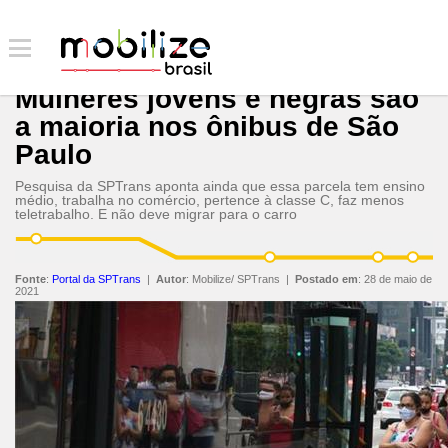
Mulheres jovens e negras são
a maioria nos ônibus de São
Paulo
Pesquisa da SPTrans aponta ainda que essa parcela tem ensino
médio, trabalha no comércio, pertence à classe C, faz menos
teletrabalho. E não deve migrar para o carro
Fonte
:
Portal da SPTrans
|
Autor
:
Mobilize/ SPTrans
|
Postado em
:
28 de maio de
2021