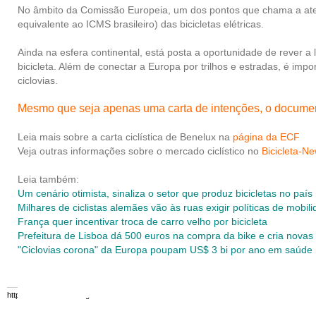
No âmbito da Comissão Europeia, um dos pontos que chama a ate
equivalente ao ICMS brasileiro) das bicicletas elétricas.
Ainda na esfera continental, está posta a oportunidade de rever a 
bicicleta. Além de conectar a Europa por trilhos e estradas, é impo
ciclovias.
Mesmo que seja apenas uma carta de intenções, o documento
Leia mais sobre a carta ciclística de Benelux na
página da ECF
Veja outras informações sobre o mercado ciclístico no
Bicicleta-Ne
Leia também:
Um cenário otimista, sinaliza o setor que produz bicicletas no país
Milhares de ciclistas alemães vão às ruas exigir políticas de mobil
França quer incentivar troca de carro velho por bicicleta
Prefeitura de Lisboa dá 500 euros na compra da bike e cria novas 
"Ciclovias corona" da Europa poupam US$ 3 bi por ano em saúde
https://www.mobilize.org.br/ - 07/08/2026 10:50:24