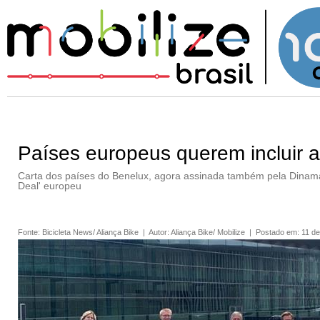
Países europeus querem incluir a
Carta dos países do Benelux, agora assinada também pela Dinama
Deal' europeu
Fonte
:
Bicicleta News/ Aliança Bike
|
Autor
:
Aliança Bike/ Mobilize
|
Postado em
:
11 de