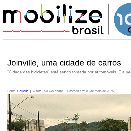
Joinville, uma cidade de carros
"Cidade das bicicletas" está sendo tomada por automóveis. E a p
Fonte
:
Chuville
|
Autor
:
Enio Alexandre
|
Postado em
:
05 de maio de 2025