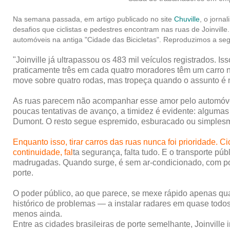
Na semana passada, em artigo publicado no site
Chuville
, o jorna
desafios que ciclistas e pedestres encontram nas ruas de Joinville
automóveis na antiga "Cidade das Bicicletas". Reproduzimos a segu
"Joinville já ultrapassou os 483 mil veículos registrados. I
praticamente três em cada quatro moradores têm um carro
move sobre quatro rodas, mas tropeça quando o assunto é 
As ruas parecem não acompanhar esse amor pelo automóvel
poucas tentativas de avanço, a timidez é evidente: algumas
Dumont. O resto segue espremido, esburacado ou simples
Enquanto isso, tirar carros das ruas nunca foi prioridade. C
continuidade, fal
ta segurança, falta tudo. E o transporte p
madrugadas. Quando surge, é sem ar-condicionado, com po
porte.
O poder público, ao que parece, se mexe rápido apenas qua
histórico de problemas — a instalar radares em quase todos 
menos ainda.
Entre as cidades brasileiras de porte semelhante, Joinville 