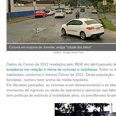
Ciclovia em esquina de Joinville, antiga "cidade das bikes"
créditos
: Google Street View
Dados do Censo de 2022 revelados pelo IBGE em abril passado
i
brasileiros em relação à oferta de ciclovias e ciclofaixas
.
Entre os 
habitantes, conforme o mesmo Censo de 2022. Desta população, co
bicicletas, número bem acima da média brasileira.
Em décadas passadas, as ciclovias eram desnecessárias e as bike
momentos de ingresso ou saída de operários e operárias nas fábri
sem políticas de estímulo à mobilidade ativa, os joinvillenses fo