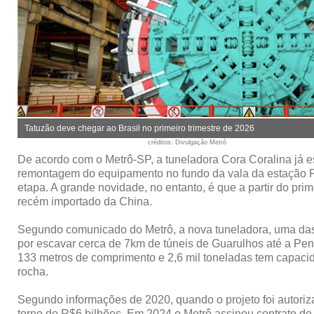
Tatuzão deve chegar ao Brasil no primeiro trimestre de 2026
créditos
: Divulgação Metrô
De acordo com o Metrô-SP, a tuneladora Cora Coralina já e
remontagem do equipamento no fundo da vala da estação Pen
etapa. A grande novidade, no entanto, é que a partir do pri
recém importado da China.
Segundo comunicado do Metrô, a nova tuneladora, uma das 
por escavar cerca de 7km de túneis de Guarulhos até a Pen
133 metros de comprimento e 2,6 mil toneladas tem capacid
rocha.
Segundo informações de 2020, quando o projeto foi autoriza
torno de R$6 bilhões. Em 2024 o Metrô assinou contrato de