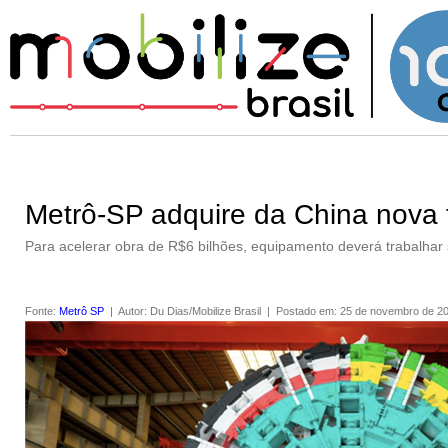
Metrô-SP adquire da China nova 
Para acelerar obra de R$6 bilhões, equipamento deverá trabalhar
Fonte
:
Metrô SP
|
Autor
:
Du Dias/Mobilize Brasil
|
Postado em
:
25 de novembro de 2