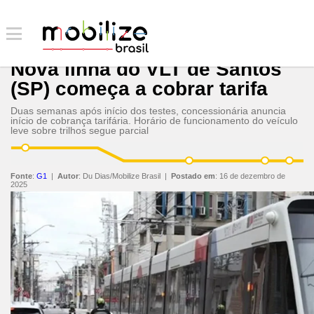
Nova linha do VLT de Santos
(SP) começa a cobrar tarifa
Duas semanas após início dos testes, concessionária anuncia
início de cobrança tarifária. Horário de funcionamento do veículo
leve sobre trilhos segue parcial
Fonte
:
G1
|
Autor
:
Du Dias/Mobilize Brasil
|
Postado em
:
16 de dezembro de
2025