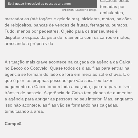
calçadas estão
Está quase impossível as pessoas andarem
tomadas por
créditos
: Lauriberto Braga
ambulantes,
mercadorias (até fogões e geladeiras), bicicletas, motos, balcões
de relojoeiros, bancas de vendas de frutas, ferragens, buracos.
Tudo, menos por pedestres. O jeito para os transeuntes é
disputar o espaço da pista de rolamento com os carros e motos,
arriscando a própria vida.
A situação mais grave acontece na calçada da agência da Caixa,
no Becco do Cotovelo. Quase todos os dias, filas para entrar na
agência se formam do lado de fora em meio ao sol e chuva. E o
que é pior: as próprias pessoas que vão sacar ou fazer
pagamento na Caixa tomam toda a calçada, que era para o livre
trânsito de passeio. A gerência da Caixa tem planos de aumentar
a agência para abrigar as pessoas no seu interior. Mas, enquanto
isso não acontece, as filas vão se formando nas calçadas,
tumultuando a área.
Campeã