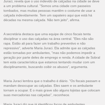
Juraci, revela que o uso indevido de calçadas na cidade se deve
a um problema cultural. "Somos uma cidade com passeios
tombados, mas muitas pessoas mantêm o costume de usar a
calçada indevidamente. Tem um sapateiro aqui que está há
décadas na mesma calçada. Não tem jeito", afirma.
A secretária destaca que uma equipe de cinco fiscais tenta
disciplinar o uso das calçadas na área central. "Eles não são
rapa. Estão ali para fazer um trabalho preventivo e não
repressivo", adverte Maria Juraci. Ela admite que as calçadas
estão tomadas por ambulantes, "mas não podemos impedir a
geração por parte deles de emprego e renda. A cidade de Sobral
tem esta característica que estamos tentando mudar com um
disciplinamento, buscando coibir os abusos", argumenta.
Maria Juraci lembra que o trabalho é diário. "Os fiscais passam e
mandam desocupar as calçadas. Eles saem e os ambulante
tornam a ocupar. E o mais grave são alguns lojistas que colocam
suas mercadorias nas calçadas", reconhece.
Maria Juraci diz que já identificou focos de ambulantes.