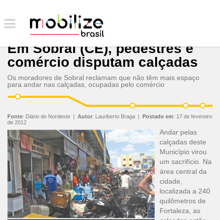
Em Sobral (CE), pedestres e
comércio disputam calçadas
Os moradores de Sobral reclamam que não têm mais espaço
para andar nas calçadas, ocupadas pelo comércio
Fonte
:
Diário do Nordeste
|
Autor
:
Lauriberto Braga
|
Postado em
:
17 de fevereiro
de 2012
Andar pelas
calçadas deste
Município virou
um sacrifício. Na
área central da
cidade,
localizada a 240
quilômetros de
Fortaleza, as