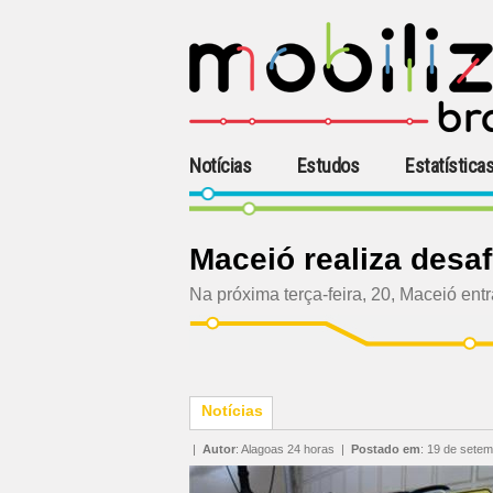
Notícias
Estudos
Estatística
Maceió realiza desa
Na próxima terça-feira, 20, Maceió entr
Notícias
|
Autor
:
Alagoas 24 horas
|
Postado em
:
19 de setem