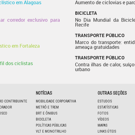
clístico em Alagoas
Aumento de ciclovias e par
BICICLETA
r corredor exclusivo para
No Dia Mundial da Bicicle
Recife
TRANSPORTE PÚBLICO
Marco do transporte: enti
ístico em Fortaleza
ameaça gratuidades
TRANSPORTE PÚBLICO
il dos ciclistas
Contra ilhas de calor, suíço
urbano
NOTÍCIAS
OUTRAS SEÇÕES
IRO CONTRIBUINTE
MOBILIDADE CORPORATIVA
ESTUDOS
BORADOR
METRÔ E TREM
ESTATÍSTICAS
OSCO
BRT E ÔNIBUS
FOTOS
BICICLETA
VÍDEOS
POLÍTICAS PÚBLICAS
MAPAS
VLT E MONOTRILHO
LINKS ÚTEIS