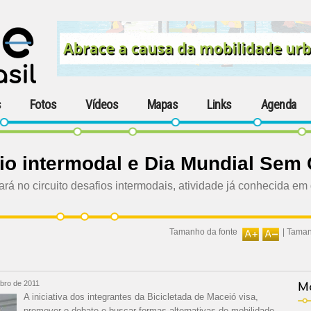
s
Fotos
Vídeos
Mapas
Links
Agenda
fio intermodal e Dia Mundial Sem 
ará no circuito desafios intermodais, atividade já conhecida em
Tamanho da fonte
|
Taman
bro de 2011
Ma
A iniciativa dos integrantes da Bicicletada de Maceió visa,
promover o debate e buscar formas alternativas de mobilidade