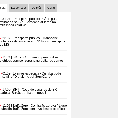
 dia
Da semana
Do mês
Geral
31.07 | Transporte público
- Cães-guia
treinados no BRT Sorocaba atuarão no
transporte coletivo
22.07 | Transporte público
- Transporte
coletivo está ausente em 72% dos municípios
de MG
11.02 | BRT
- BRT goiano opera ônibus
elétricos com sensores para evitar acidentes
05.09 | Eventos especiais
- Curitiba pode
instituir o "Dia Municipal Sem Carro"
17.09 | BRT
- Xodó de usuários do BRT
carioca, Busão ganha um novo lar
11.06 | Tarifa Zero
- Comissão aprova PL que
subsidia Tarifa Zero com royalties do petróleo