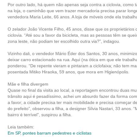
Por outro lado, há quem não apenas seja contra a ciclovia, como t
na loja, o caminhão que vem trazer mercadoria precisa parar longe
vendedora Maria Leite, 66 anos. A loja de móveis onde ela trabalh
O zelador João Vicente Filho, 45 anos, disse que os proprietário
ciclovia. “Até sou a favor da bicicleta, mas as pessoas têm se qu
zona leste, não podiam ter escolhido outra via?”, indagou.
Vizinho dali, o vendedor Mário Éder dos Santos, 30 anos, minim
deixar carro estacionado na rua. Aqui (na ótica em que ele trabalha
ponderou. “De repente vieram e pintaram a ciclofaixa; não tem ma
posentada Mitiko Hiraoka, 59 anos, que mora em Higienópolis.
Mãe e filha divergem
Quase no final da visita ao local, a reportagem encontrou duas 
trânsito aqui é pesadíssimo, achei um absurdo fazer da forma como
a favor; a cidade precisa ter mais mobilidade e precisa começar 
do prefeito”, observou a filha, a designer Sílvia Nastari, 33 anos. 
bairro é terrível”, suspirou a filha.
Leia também:
Em SP, pontes barram pedestres e ciclistas