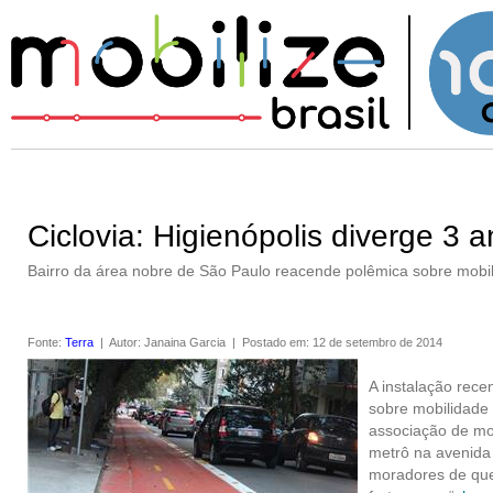
Ciclovia: Higienópolis diverge 3 a
Bairro da área nobre de São Paulo reacende polêmica sobre mobili
Fonte
:
Terra
|
Autor
:
Janaina Garcia
|
Postado em
:
12 de setembro de 2014
A instalação rece
sobre mobilidade
associação de mor
metrô na avenida 
moradores de que 