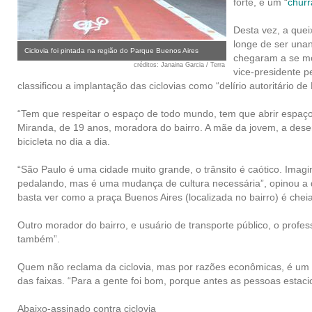
forte, e um “
churr
Desta vez, a quei
longe de ser unan
Ciclovia foi pintada na região do Parque Buenos Aires
chegaram a se mo
créditos
: Janaina Garcia / Terra
vice-presidente p
classificou a implantação das ciclovias como “delírio autoritário
“Tem que respeitar o espaço de todo mundo, tem que abrir espaço pa
Miranda, de 19 anos, moradora do bairro. A mãe da jovem, a des
bicicleta no dia a dia.
“São Paulo é uma cidade muito grande, o trânsito é caótico. Imagi
pedalando, mas é uma mudança de cultura necessária”, opinou a d
basta ver como a praça Buenos Aires (localizada no bairro) é che
Outro morador do bairro, e usuário de transporte público, o profe
também”.
Quem não reclama da ciclovia, mas por razões econômicas, é um 
das faixas. “Para a gente foi bom, porque antes as pessoas estac
Abaixo-assinado contra ciclovia