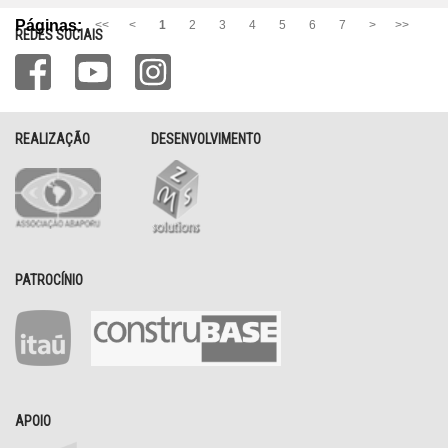
Páginas:
<<
<
1
2
3
4
5
6
7
>
>>
REDES SOCIAIS
REALIZAÇÃO
DESENVOLVIMENTO
PATROCÍNIO
APOIO