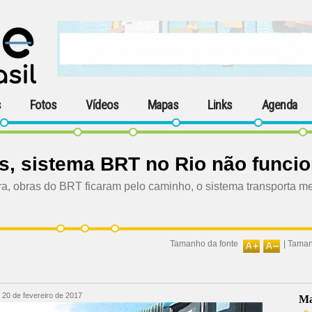
s
Fotos
Vídeos
Mapas
Links
Agenda
s, sistema BRT no Rio não funci
ura, obras do BRT ficaram pelo caminho, o sistema transporta 
Tamanho da fonte
|
Taman
:
20 de fevereiro de 2017
Ma