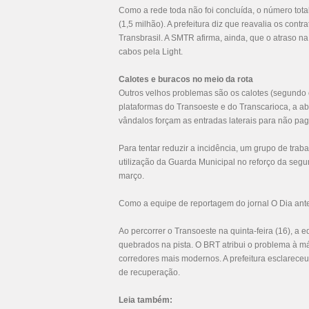
Como a rede toda não foi concluída, o número tota
(1,5 milhão). A prefeitura diz que reavalia os con
Transbrasil. A SMTR afirma, ainda, que o atraso n
cabos pela Light.
Calotes e buracos no meio da rota
Outros velhos problemas são os calotes (segundo
plataformas do Transoeste e do Transcarioca, a ab
vândalos forçam as entradas laterais para não pa
Para tentar reduzir a incidência, um grupo de trab
utilização da Guarda Municipal no reforço da seg
março.
Como a equipe de reportagem do jornal O Dia antec
Ao percorrer o Transoeste na quinta-feira (16), a
quebrados na pista. O BRT atribui o problema à má
corredores mais modernos. A prefeitura esclarece
de recuperação.
Leia também: