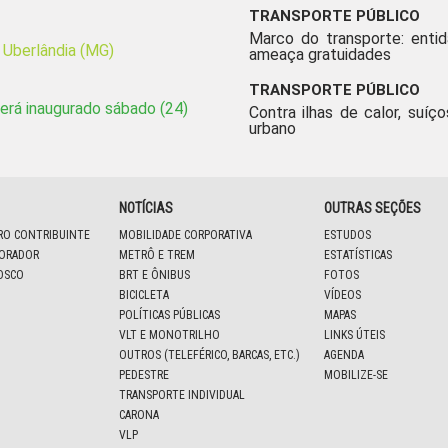
TRANSPORTE PÚBLICO
Marco do transporte: enti
 Uberlândia (MG)
ameaça gratuidades
TRANSPORTE PÚBLICO
será inaugurado sábado (24)
Contra ilhas de calor, suíço
urbano
NOTÍCIAS
OUTRAS SEÇÕES
IRO CONTRIBUINTE
MOBILIDADE CORPORATIVA
ESTUDOS
BORADOR
METRÔ E TREM
ESTATÍSTICAS
OSCO
BRT E ÔNIBUS
FOTOS
BICICLETA
VÍDEOS
POLÍTICAS PÚBLICAS
MAPAS
VLT E MONOTRILHO
LINKS ÚTEIS
OUTROS (TELEFÉRICO, BARCAS, ETC.)
AGENDA
PEDESTRE
MOBILIZE-SE
TRANSPORTE INDIVIDUAL
CARONA
VLP