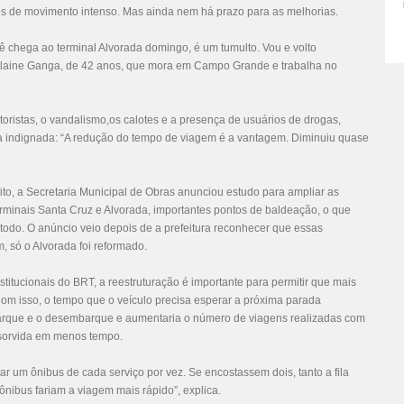
ões de movimento intenso. Mas ainda nem há prazo para as melhorias.
ê chega ao terminal Alvorada domingo, é um tumulto. Vou e volto
a Elaine Ganga, de 42 anos, que mora em Campo Grande e trabalha no
oristas, o vandalismo,os calotes e a presença de usuários de drogas,
 indignada: “A redução do tempo de viagem é a vantagem. Diminuiu quase
o, a Secretaria Municipal de Obras anunciou estudo para ampliar as
erminais Santa Cruz e Alvorada, importantes pontos de baldeação, o que
odo. O anúncio veio depois de a prefeitura reconhecer que essas
 só o Alvorada foi reformado.
titucionais do BRT, a reestruturação é importante para permitir que mais
m isso, o tempo que o veículo precisa esperar a próxima parada
barque e o desembarque e aumentaria o número de viagens realizadas com
bsorvida em menos tempo.
ar um ônibus de cada serviço por vez. Se encostassem dois, tanto a fila
ônibus fariam a viagem mais rápido”, explica.