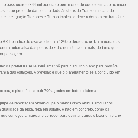
l de passageiros (344 mil por dia) é bem menor do que o estimado no início
tratos e que pretende dar continuidade às obras do Transolímpica e do
a alça de ligação Transoeste-Transolímpica se deve à demora em transferir
 o BRT, o índice de evasão chega a 12%) e depredação. Na maioria das
ertura automática das portas de vidro nem funciona mais, de tanto que
gar passagem.
alho da prefeitura se reunirá amanhã para discutir o plano para possível
urança das estações. A previsão é que o planejamento seja concluído em
ipou, o plano é distribuir 700 agentes em todo o sistema.
 equipe de reportagem observou pelo menos cinco ônibus articulados
 qualidade da pista, feita em asfalto, e não em concreto, como os
u que começou a mapear o corredor para estimar danos e fazer um plano