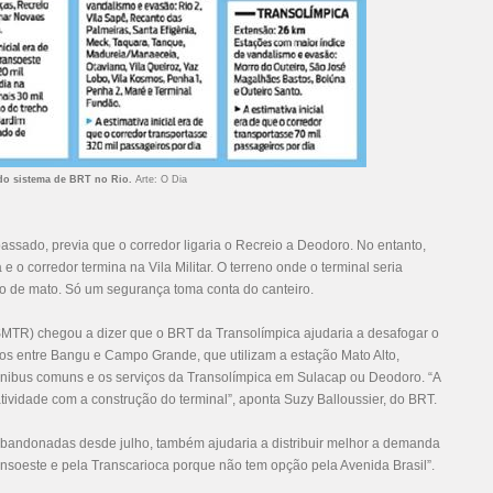
do sistema de BRT no Rio.
Arte
: O Dia
ssado, previa que o corredor ligaria o Recreio a Deodoro. No entanto,
 o corredor termina na Vila Militar. O terreno onde o terminal seria
io de mato. Só um segurança toma conta do canteiro.
SMTR) chegou a dizer que o BRT da Transolímpica ajudaria a desafogar o
ros entre Bangu e Campo Grande, que utilizam a estação Mato Alto,
ônibus comuns e os serviços da Transolímpica em Sulacap ou Deodoro. “A
atividade com a construção do terminal”, aponta Suzy Balloussier, do BRT.
 abandonadas desde julho, também ajudaria a distribuir melhor a demanda
ansoeste e pela Transcarioca porque não tem opção pela Avenida Brasil”.