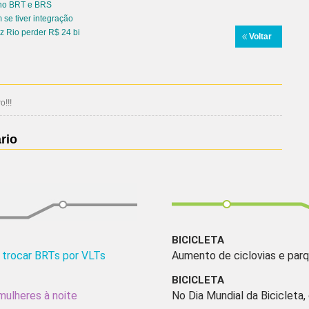
e no BRT e BRS
 se tiver integração
az Rio perder R$ 24 bi
Voltar
!!!
rio
BICICLETA
e trocar BRTs por VLTs
Aumento de ciclovias e parq
BICICLETA
mulheres à noite
No Dia Mundial da Bicicleta,