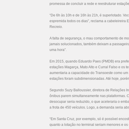
promessa de concluir a rede e reestruturar estaç
“De 6h às 10h e de 16h às 21h, é superlotado. Voc
espremida todos os dias”, reclama a cabeleireir
Recreio.
A falta de segurança, o mau comportamento de mot
jamais solucionados, também deixam a passageira
uma hora”.
Em 2015, quando Eduardo Paes (PMDB) era prefeit
estações Magarça, Mato Alto e Curral Falso e os t
aumentaria a capacidade do Transoeste como um t
estações foram subdimensionadas. Até hoje, porém,
Segundo Suzy Balloussier, diretora de Relações Ins
ônibus parem simultaneamente nas plataformas. Co
desocupar seria reduzido, o que aceleraria o em
a frota de 450 veículos. Logo, a demanda seria a
“Em Santa Cruz, por exemplo, só é possível encost
quanto a lotação no terminal seriam menores e os 