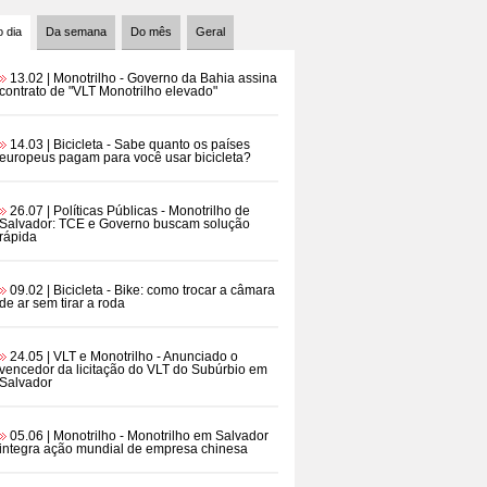
 dia
Da semana
Do mês
Geral
13.02 | Monotrilho
- Governo da Bahia assina
contrato de "VLT Monotrilho elevado"
14.03 | Bicicleta
- Sabe quanto os países
europeus pagam para você usar bicicleta?
26.07 | Políticas Públicas
- Monotrilho de
Salvador: TCE e Governo buscam solução
rápida
09.02 | Bicicleta
- Bike: como trocar a câmara
de ar sem tirar a roda
24.05 | VLT e Monotrilho
- Anunciado o
vencedor da licitação do VLT do Subúrbio em
Salvador
05.06 | Monotrilho
- Monotrilho em Salvador
integra ação mundial de empresa chinesa