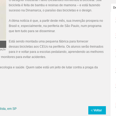
O designer industrial Flavio Deslandes reinventou a bicicleta. Sua
bicicleta é feita de bambu e resinas de mamona – e está fazendo
Do
sucesso na Dinamarca, o paraíso das bicicletas e o design.
A ótima notícia é que, a partir deste mês, sua invenção prospera no
Brasil e, especialmente, na periferia de São Paulo, num programa
que tem tudo para se disseminar.
Está sendo montada uma pequena fábrica para fornecer
dessas bicicletas aos CEUs na periferia. Os alunos serão treinados
lgação
para ir e voltar para a escolas pedalando, aprendendo as melhores
monitores para evitar acidentes.
ologia e saúde. Quem sabe está um jeito de lutar contra a praga da
lista, em SP
Voltar