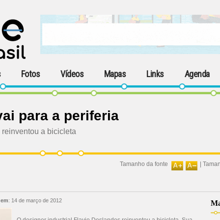
s
Fotos
Vídeos
Mapas
Links
Agenda
ai para a periferia
reinventou a bicicleta
Tamanho da fonte
|
Taman
 em
:
14 de março de 2012
Ma