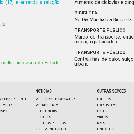
o (17) e entenda a relação
Aumento de ciclovias e parq
BICICLETA
No Dia Mundial da Bicicleta,
ulo
TRANSPORTE PÚBLICO
Marco do transporte: enti
ameaça gratuidades
TRANSPORTE PÚBLICO
Contra ilhas de calor, suíço
 malha cicloviária do Estado
urbano
NOTÍCIAS
OUTRAS SEÇÕES
IRO CONTRIBUINTE
MOBILIDADE CORPORATIVA
ESTUDOS
BORADOR
METRÔ E TREM
ESTATÍSTICAS
OSCO
BRT E ÔNIBUS
FOTOS
BICICLETA
VÍDEOS
POLÍTICAS PÚBLICAS
MAPAS
VLT E MONOTRILHO
LINKS ÚTEIS