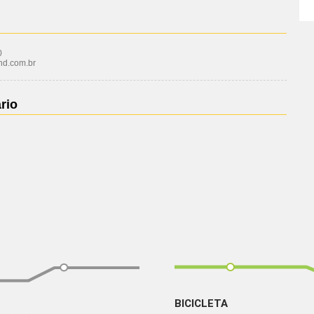
0
vhd.com.br
rio
BICICLETA