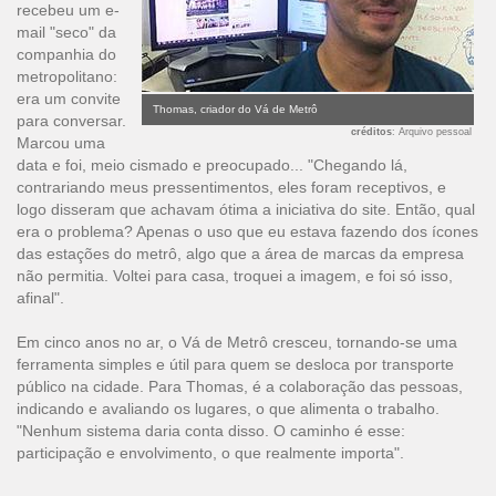
recebeu um e-
mail "seco" da
companhia do
metropolitano:
era um convite
Thomas, criador do Vá de Metrô
para conversar.
créditos
: Arquivo pessoal
Marcou uma
data e foi, meio cismado e preocupado... "Chegando lá,
contrariando meus pressentimentos, eles foram receptivos, e
logo disseram que achavam ótima a iniciativa do site. Então, qual
era o problema? Apenas o uso que eu estava fazendo dos ícones
das estações do metrô, algo que a área de marcas da empresa
não permitia. Voltei para casa, troquei a imagem, e foi só isso,
afinal".
Em cinco anos no ar, o Vá de Metrô cresceu, tornando-se uma
ferramenta simples e útil para quem se desloca por transporte
público na cidade. Para Thomas, é a colaboração das pessoas,
indicando e avaliando os lugares, o que alimenta o trabalho.
"Nenhum sistema daria conta disso. O caminho é esse:
participação e envolvimento, o que realmente importa".