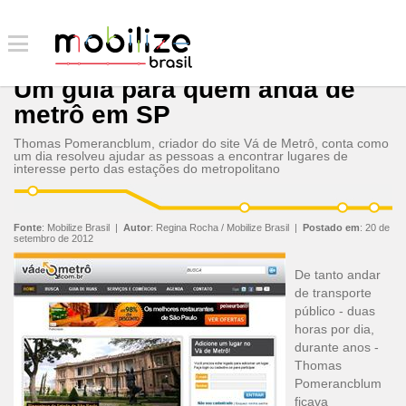
Um guia para quem anda de
metrô em SP
Thomas Pomerancblum, criador do site Vá de Metrô, conta como
um dia resolveu ajudar as pessoas a encontrar lugares de
interesse perto das estações do metropolitano
Fonte
:
Mobilize Brasil
|
Autor
:
Regina Rocha / Mobilize Brasil
|
Postado em
:
20 de
setembro de 2012
De tanto andar
de transporte
público - duas
horas por dia,
durante anos -
Thomas
Pomerancblum
ficava