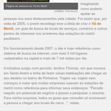
imaginando
Página de abertura do Vá de Metrô
como poderia
créditos
: Reprodução
ajudar as
pessoas nos seus deslocamentos pela cidade. Foi assim que, por
volta de 2005, o jovem tecnólogo teve a ideia de criar o
Vá de
Metrô
,
um guia de busca de locais de serviços, comércio e outros
pontos de interesse nos arredores das estações do metrô
paulistano.
Em funcionamento desde 2007, o site é hoje referência como
sistema de busca na internet, com mais 3 mil lugares
cadastrados na capital e mais de 7 mil visitas por dia.
A iniciativa surgiu num período, lembra Thomas, em que morava
em Santo André e tinha de fazer várias baldeações até chegar ao
seu destino no bairro de Pinheiros. Trajeto vai, trajeto vem,
começou a notar que muitas empresas usavam as estações de
metrô como referência para informar seus endereços: "Percebi
naquilo um potencial de negócio e passei a pesquisar o assunto.
Para minha surpresa, todos os guias que consultei só ensinavam
a pessoa a chegar aos locais de carro...", relata.