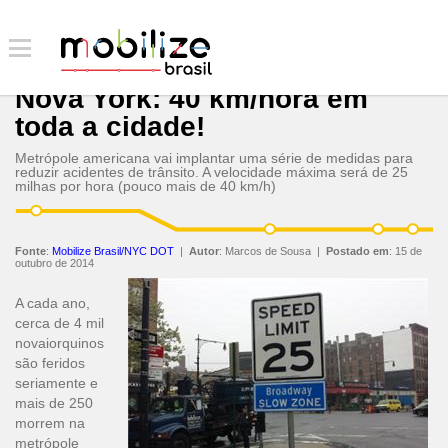
Nova York: 40 km/hora em
toda a cidade!
Metrópole americana vai implantar uma série de medidas para
reduzir acidentes de trânsito. A velocidade máxima será de 25
milhas por hora (pouco mais de 40 km/h)
Fonte
:
Mobilize Brasil/NYC DOT
|
Autor
:
Marcos de Sousa
|
Postado em
:
15 de
outubro de 2014
A cada ano,
cerca de 4 mil
novaiorquinos
são feridos
seriamente e
mais de 250
morrem na
metrópole