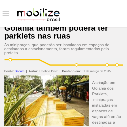
Goiânia também poderá ter
parklets nas ruas
As minipraças, que poderão ser instaladas em espaços de
destinados a estacionamento, foram regulamentadas pelo
prefeito
Fonte
:
Secom
|
Autor
:
Emelline Diniz
|
Postado em
:
31 de março de 2015
A criação em
Goiânia dos
Parklets,
minipraças
instaladas em
espaços de
vagas até então
destinadas a