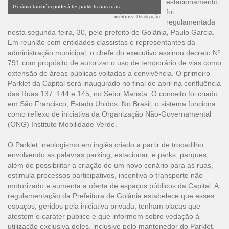
estacionamento,
Goiânia também poderá ter parklets nas ruas
foi
créditos
: Divulgação
regulamentada
nesta segunda-feira, 30, pelo prefeito de Goiânia, Paulo Garcia.
Em reunião com entidades classistas e representantes da
administração municipal, o chefe do executivo assinou decreto Nº
791 com propósito de autorizar o uso de temporário de vias como
extensão de áreas públicas voltadas a convivência. O primeiro
Parklet da Capital será inaugurado no final de abril na confluência
das Ruas 137, 144 e 145, no Setor Marista. O conceito foi criado
em São Francisco, Estado Unidos. No Brasil, o sistema funciona
como reflexo de iniciativa da Organização Não-Governamental
(ONG) Instituto Mobilidade Verde.
O Parklet, neologismo em inglês criado a partir de trocadilho
envolvendo as palavras parking, estacionar, e parks, parques;
além de possibilitar a criação de um novo cenário para as ruas,
estimula processos participativos, incentiva o transporte não
motorizado e aumenta a oferta de espaços públicos da Capital. A
regulamentação da Prefeitura de Goiânia estabelece que esses
espaços, geridos pela iniciativa privada, tenham placas que
atestem o caráter público e que informem sobre vedação à
utilização exclusiva deles, inclusive pelo mantenedor do Parklet.