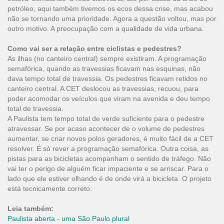
petróleo, aqui também tivemos os ecos dessa crise, mas acabou
não se tornando uma prioridade. Agora a questão voltou, mas por
outro motivo. A preocupação com a qualidade de vida urbana.
Como vai ser a relação entre ciclistas e pedestres?
As ilhas (no canteiro central) sempre existiram. A programação
semafórica, quando as travessias ficavam nas esquinas, não
dava tempo total de travessia. Os pedestres ficavam retidos no
canteiro central. A CET deslocou as travessias, recuou, para
poder acomodar os veículos que viram na avenida e deu tempo
total de travessia.
A Paulista tem tempo total de verde suficiente para o pedestre
atravessar. Se por acaso acontecer de o volume de pedestres
aumentar, se criar novos polos geradores, é muito fácil de a CET
resolver. É só rever a programação semafórica. Outra coisa, as
pistas para as bicicletas acompanham o sentido de tráfego. Não
vai ter o perigo de alguém ficar impaciente e se arriscar. Para o
lado que ele estiver olhando é de onde virá a bicicleta. O projeto
está tecnicamente correto.
Leia também:
Paulista aberta - uma São Paulo plural