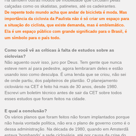
Há também outras modos de mobilidade que circulam pelas
calçadas como os skatistas, patinetes, até os cadeirantes.
De repente todo mundo acha que andar de bicicleta é moda. Mas
importância da ciclovia da Paulista não é só criar um espaço para
a situação do ciclista, que existe demanda, mas é emblemático.
Ela é um espaço público com grande significado para o Brasil, é
um símbolo para o país todo.
Como você vê as críticas à falta de estudos sobre as
ciclovias?
Não aguento ouvir isso, juro por Deus. Tem gente que nunca
esteve nem aí para pedestre, agora lembraram deles e estão
usando isso como desculpa. É uma lenda que se criou, não sei
de onde partiu, dos palpiteiros de plantão. O planejamento
cicloviário na CET é feito há mais de 30 anos, desde 1980.
Escrevi um boletim técnico antes de sair da CET sobre todos
esses estudos que foram feitos na cidade.
E qual a conclusão?
Os vários planos que foram feitos não foram implantados porque
não havia vontade política, não era o plano de governo como é o
dessa administração. Na década de 1980, quando em Amsterdã
estava 'bombando' a rede cicloviária, até por causa da crise do