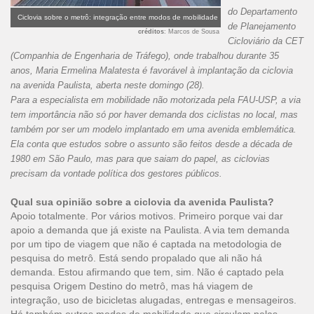
do Departamento
Ciclovia sobre o metrô: integração entre modos de mobilidade
de Planejamento
créditos
: Marcos de Sousa
Cicloviário da CET
(Companhia de Engenharia de Tráfego), onde trabalhou durante 35
anos, Maria Ermelina Malatesta é favorável à implantação da ciclovia
na avenida Paulista, aberta neste domingo (28).
Para a especialista em mobilidade não motorizada pela FAU-USP, a via
tem importância não só por haver demanda dos ciclistas no local, mas
também por ser um modelo implantado em uma avenida emblemática.
Ela conta que estudos sobre o assunto são feitos desde a década de
1980 em São Paulo, mas para que saiam do papel, as ciclovias
precisam da vontade política dos gestores públicos.
Qual sua opinião sobre a ciclovia da avenida Paulista?
Apoio totalmente. Por vários motivos. Primeiro porque vai dar
apoio a demanda que já existe na Paulista. A via tem demanda
por um tipo de viagem que não é captada na metodologia de
pesquisa do metrô. Está sendo propalado que ali não há
demanda. Estou afirmando que tem, sim. Não é captado pela
pesquisa Origem Destino do metrô, mas há viagem de
integração, uso de bicicletas alugadas, entregas e mensageiros.