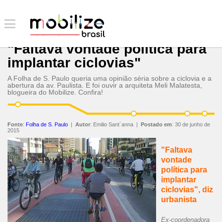
"Faltava vontade política para
implantar ciclovias"
A Folha de S. Paulo queria uma opinião séria sobre a ciclovia e a
abertura da av. Paulista. E foi ouvir a arquiteta Meli Malatesta,
blogueira do Mobilize. Confira!
Fonte
:
Folha de S. Paulo
|
Autor
:
Emilio Sant´anna
|
Postado em
:
30 de junho de
2015
"Faltava
vontade
política para
implantar
ciclovias", diz
urbanista
Ex-coordenadora