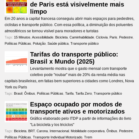
de Paris está visivelmente mais
limpo
Em 20 anos a capital francesa conseguiu abrir mais espaços para pedestres,
ciclistas e transporte público. Com essa política, a diminuição dos poluentes
atmosféricos se tornou visível para moradores e turistas
Tags:
15 Minutos
,
Acessibilidade
,
Bicicleta
,
Caminhabilidade
,
Ciclovia
,
Paris
,
Pedestre
,
Políticas Públicas
,
Poluição
,
Saúde pública
,
Transporte público
Tarifas do transporte público:
Brasil x Mundo (2025)
Levantamento mostra que o gasto mensal com transporte
coletivo pode "roubar" mais de 20% da renda média nas
capitais brasileiras, em fatias bem superiores a cidades como Londres, Nova
York ou Paris
Tags:
Brasil
,
Ônibus
,
Políticas Públicas
,
Tarifa
,
Tarifa Zero
,
Transporte público
Espaço ocupado por modos de
transporte ativos e motorizados
Gráfico elaborado pelo ITDP a partir de informações do livro
"La bicicleta y los triciclos"
Tags:
Bicicleta
,
BRT
,
Carona
,
Internacional
,
Mobilidade corporativa
,
Ônibus
,
Pedestre
,
Políticas Públicas
,
Transporte Individual Motorizado
,
Trem