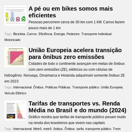
A pé ou em bikes somos mais
eficientes
Pessoas percorrem cerca de 30 km com 1 kW. Carros fazem
pouco mais de 1 km
Tags:
Bicicleta
,
Carros
,
Eficiência
,
Energia
,
Pedestre
,
Transporte Individual
Motorizado
União Europeia acelera transição
para ônibus zero emissões
Cidades de todo o continente avançam em metas de ônibus
com zero emissões (ZE), elétricos ou com células de
hidrogênio. Noruega, Dinamarca e Holanda adquiriram somente ônibus ZE
em 2023
Tags:
Internacional
,
Ônibus
,
Políticas Públicas
,
Transporte público
,
União Europeia
,
Veículo Elétrico
Tarifas de transportes vs. Renda
Média no Brasil e do mundo (2024)
Gráfico mostra que tarifas de transporte público pesam muito
na renda dos brasileiros que vivem nas capitais
Tags:
Internacional
,
Metrô
,
metrô
,
ônibus
,
Ônibus
,
tarifa
,
transporte público
,
Trem