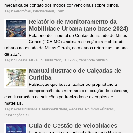
mecânica de contato dos modos convencionais sobre trilhos.
Tags:
Aeromóvel
,
Internacional
,
Trem
Relatório de Monitoramento da
Mobilidade Urbana (ano base 2024)
Relatório do Tribunal de Contas do Estado de Minas
Gerais (TCE-MG) analisa a situação da mobilidade
urbana no estado de Minas Gerais, com dados referentes ao ano
de 2024.
Tags:
Sudeste: MG e ES
,
tarifa zero
,
TCE-MG
,
transporte público
Manual Ilustrado de Calçadas de
Curitiba
Publicação que busca facilitar ao proprietário a
compreensão das normas de execução de calçadas,
com ilustrações de soluções padronizadas e exemplos de
materiais.
Tags:
Acessibilidade
,
Caminhabilidade
,
Pedestre
,
Políticas Públicas
,
Publicações
,
Sul
Guia de Gestão de Velocidades
Lançado no início de abril pela Secretaria Nacional