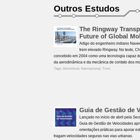
Outros Estudos
The Ringway Transp
Future of Global Mob
Artigo do engenheiro indiano Nave
trem elevado Ringway. No texto, Ch
concebido em 2004 como uma tecnologia capaz de su
da aerodinâmica e da mecânica de contato dos mod
Tags:
Aeromóvel
,
Internacional
,
Trem
Guia de Gestão de 
Lançado no início de abril pela Sec
Guia de Gestão de Velocidades apre
orientações práticas para apoiar es
tragam velocidades seguras nas vias urbanas.