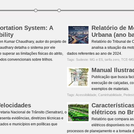
ortation System: A
Relatório de 
ility
Urbana (ano b
en Kumar Chaudhary, autor do projeto de
Relatório do Tribunal de
audhary detalha o sistema por ele
analisa a situação da mo
perar as limitações físicas do atrito,
dados referentes ao ano de 2024.
os convencionais sobre trilhos.
Tags:
Sudeste: MG e ES
,
tarifa zero
,
TCE-M
Manual Ilustra
Publicação que busca faci
execução de calçadas, co
exemplos de materiais.
Tags:
Acessibilidade
,
Caminhabilidade
,
Pedest
Velocidades
Característica
elétricos no Br
retaria Nacional de Trânsito (Senatran), o
senta evidências, diretrizes técnicas e
Relatório que compara as
tados e municípios em políticas que
elétricos disponíveis no 
processos de planejamento e a tomada d