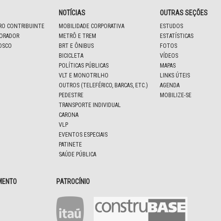
NOTÍCIAS
OUTRAS SEÇÕES
IRO CONTRIBUINTE
MOBILIDADE CORPORATIVA
ESTUDOS
BORADOR
METRÔ E TREM
ESTATÍSTICAS
OSCO
BRT E ÔNIBUS
FOTOS
BICICLETA
VÍDEOS
POLÍTICAS PÚBLICAS
MAPAS
VLT E MONOTRILHO
LINKS ÚTEIS
OUTROS (TELEFÉRICO, BARCAS, ETC.)
AGENDA
PEDESTRE
MOBILIZE-SE
TRANSPORTE INDIVIDUAL
CARONA
VLP
EVENTOS ESPECIAIS
PATINETE
SAÚDE PÚBLICA
MENTO
PATROCÍNIO