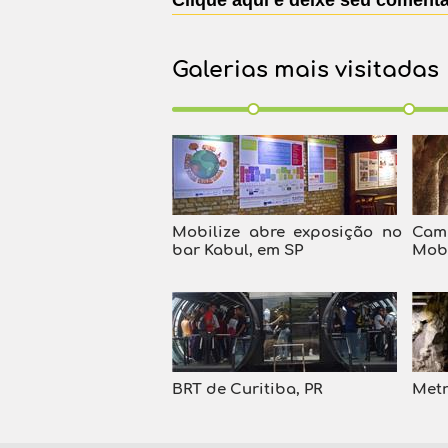
Clique aqui e deixe seu comentá
Galerias mais visitadas
Mobilize abre exposição no
Cam
bar Kabul, em SP
Mob
BRT de Curitiba, PR
Metr