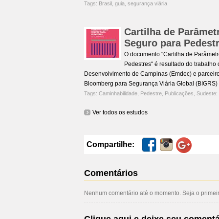
Tags:
Brasil
,
guia
,
segurança viária
Cartilha de Parâmet
Seguro para Pedest
O documento "Cartilha de Parâmetr
Pedestres" é resultado do trabalho
Desenvolvimento de Campinas (Emdec) e parceiros 
Bloomberg para Segurança Viária Global (BIGRS) e
Tags:
Caminhabilidade
,
Pedestre
,
Publicações
,
Sudeste:
Ver todos os estudos
Compartilhe:
Comentários
Nenhum comentário até o momento. Seja o primeiro