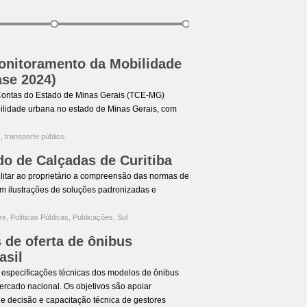
Monitoramento da Mobilidade
ase 2024)
 Contas do Estado de Minas Gerais (TCE-MG)
bilidade urbana no estado de Minas Gerais, com
G
,
transporte público
do de Calçadas de Curitiba
litar ao proprietário a compreensão das normas de
m ilustrações de soluções padronizadas e
re
,
Políticas Públicas
,
Publicações
,
Sul
s de oferta de ônibus
asil
 especificações técnicas dos modelos de ônibus
mercado nacional. Os objetivos são apoiar
e decisão e capacitação técnica de gestores