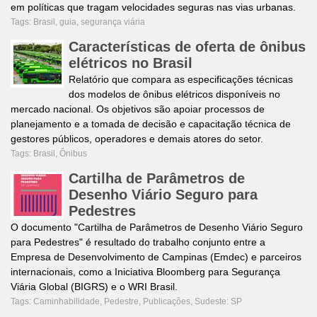
em políticas que tragam velocidades seguras nas vias urbanas.
Tags:
Brasil
,
guia
,
segurança viária
Características de oferta de ônibus
elétricos no Brasil
Relatório que compara as especificações técnicas
dos modelos de ônibus elétricos disponíveis no
mercado nacional. Os objetivos são apoiar processos de
planejamento e a tomada de decisão e capacitação técnica de
gestores públicos, operadores e demais atores do setor.
Tags:
Brasil
,
Ônibus
Cartilha de Parâmetros de
Desenho Viário Seguro para
Pedestres
O documento "Cartilha de Parâmetros de Desenho Viário Seguro
para Pedestres" é resultado do trabalho conjunto entre a
Empresa de Desenvolvimento de Campinas (Emdec) e parceiros
internacionais, como a Iniciativa Bloomberg para Segurança
Viária Global (BIGRS) e o WRI Brasil.
Tags:
Caminhabilidade
,
Pedestre
,
Publicações
,
Sudeste: SP