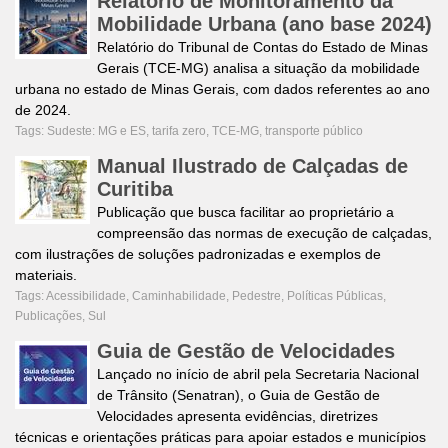
Relatório de Monitoramento da
Mobilidade Urbana (ano base 2024)
Relatório do Tribunal de Contas do Estado de Minas
Gerais (TCE-MG) analisa a situação da mobilidade
urbana no estado de Minas Gerais, com dados referentes ao ano
de 2024.
Tags:
Sudeste: MG e ES
,
tarifa zero
,
TCE-MG
,
transporte público
Manual Ilustrado de Calçadas de
Curitiba
Publicação que busca facilitar ao proprietário a
compreensão das normas de execução de calçadas,
com ilustrações de soluções padronizadas e exemplos de
materiais.
Tags:
Acessibilidade
,
Caminhabilidade
,
Pedestre
,
Políticas Públicas
,
Publicações
,
Sul
Guia de Gestão de Velocidades
Lançado no início de abril pela Secretaria Nacional
de Trânsito (Senatran), o Guia de Gestão de
Velocidades apresenta evidências, diretrizes
técnicas e orientações práticas para apoiar estados e municípios