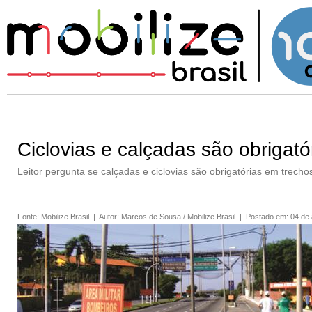
Ciclovias e calçadas são obrigat
Leitor pergunta se calçadas e ciclovias são obrigatórias em trecho
Fonte
:
Mobilize Brasil
|
Autor
:
Marcos de Sousa / Mobilize Brasil
|
Postado em
:
04 de 