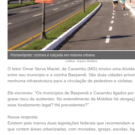
Florianópolis: ciclovia e calçada em rodovia urbana
créditos
: Arquivo Mobilize
O leitor Omar Serva Maciel, de Caxambu (MG) enviou uma dúvida s
entre seu município e a vizinha Baependi. São duas cidades próx
nenhuma infraestrutura para a circulação de pedestres e ciclistas.
Ele escreveu:
"Os municípios de Baependi e Caxambu ligados por 
grave risco de acidentes. No entendimento da Mobilize há obrigaç
esse fundamento legal? Há precedentes?"
Nossa resposta:
Existem pelo menos duas legislações federais que recomendam a imp
que cortem áreas urbanizadas, com moradias, igrejas, escolas, loj