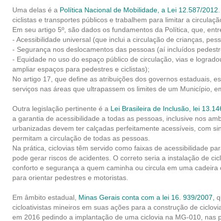
Uma delas é a
Política Nacional de Mobilidade, a Lei 12.587/2012
ciclistas e transportes públicos e trabalhem para limitar a circulaç
Em seu artigo 5º, são dados os fundamentos da Política, que, entre
- Acessibilidade universal (que inclui a circulação de crianças, pe
- Segurança nos deslocamentos das pessoas (aí incluídos pedestres
- Equidade no uso do espaço público de circulação, vias e lograd
ampliar espaços para pedestres e ciclistas);
No artigo 17, que define as atribuições dos governos estaduais, es
serviços nas áreas que ultrapassem os limites de um Município, e
Outra legislação pertinente é a
Lei Brasileira de Inclusão, lei 13.1
a garantia de acessibilidade a todas as pessoas, inclusive nos a
urbanizadas devem ter calçadas perfeitamente acessíveis, com si
permitam a circulação de todas as pessoas.
Na prática, ciclovias têm servido como faixas de acessibilidade p
pode gerar riscos de acidentes. O correto seria a instalação de c
conforto e segurança a quem caminha ou circula em uma cadeira d
para orientar pedestres e motoristas.
Em âmbito estadual,
Minas Gerais conta com a lei 16. 939/2007
,
qu
cicloativistas mineiros em suas ações para a construção de ciclov
em 2016 pedindo a implantação de uma ciclovia na MG-010, nas p