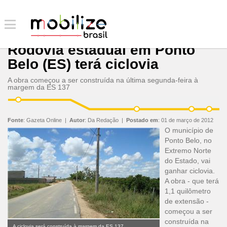
Rodovia estadual em Ponto
Belo (ES) terá ciclovia
A obra começou a ser construída na última segunda-feira à
margem da ES 137
Fonte
:
Gazeta Online
|
Autor
:
Da Redação
|
Postado em
:
01 de março de 2012
O município de
Ponto Belo, no
Extremo Norte
do Estado, vai
ganhar ciclovia.
A obra - que terá
1,1 quilômetro
de extensão -
começou a ser
construída na
A ciclovia será construída à margem da ES 137