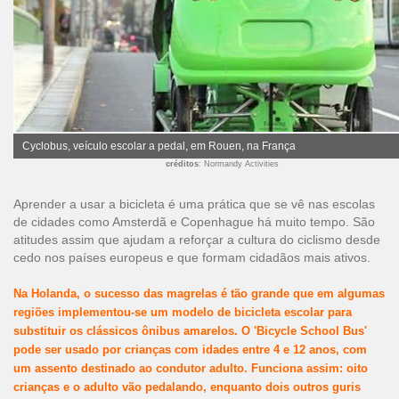
Cyclobus, veículo escolar a pedal, em Rouen, na França
créditos
: Normandy Activities
Aprender a usar a bicicleta é uma prática que se vê nas escolas
de cidades como Amsterdã e Copenhague há muito tempo. São
atitudes assim que ajudam a reforçar a cultura do ciclismo desde
cedo nos países europeus e que formam cidadãos mais ativos.
Na Holanda, o sucesso das magrelas é tão grande que em algumas
regiões implementou-se um modelo de bicicleta escolar para
substituir os clássicos ônibus amarelos. O 'Bicycle School Bus'
pode ser usado por crianças com idades entre 4 e 12 anos, com
um assento destinado ao condutor adulto. Funciona assim: oito
crianças e o adulto vão pedalando, enquanto dois outros guris