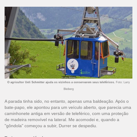
O agricultor Ueli Schmitter ajuda os vizinhos a conservarem seus teleféricos.
Foto: Larry
Bleiberg
A parada tinha sido, no entanto, apenas uma baldeação. Após o
bate-papo, ele apontou para um veículo aberto, que parecia uma
caminhonete antiga em versão de teleférico, com uma proteção
de madeira removível na lateral. Me acomodei e, quando a
"gôndola" começou a subir, Durrer se despediu.