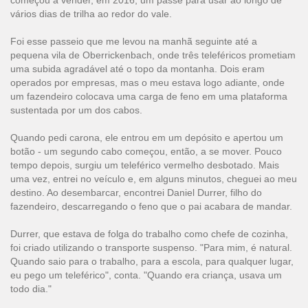
começou a vender, em 2016, um passe para usar ao longo de
vários dias de trilha ao redor do vale.
Foi esse passeio que me levou na manhã seguinte até a
pequena vila de Oberrickenbach, onde três teleféricos prometiam
uma subida agradável até o topo da montanha. Dois eram
operados por empresas, mas o meu estava logo adiante, onde
um fazendeiro colocava uma carga de feno em uma plataforma
sustentada por um dos cabos.
Quando pedi carona, ele entrou em um depósito e apertou um
botão - um segundo cabo começou, então, a se mover. Pouco
tempo depois, surgiu um teleférico vermelho desbotado. Mais
uma vez, entrei no veículo e, em alguns minutos, cheguei ao meu
destino. Ao desembarcar, encontrei Daniel Durrer, filho do
fazendeiro, descarregando o feno que o pai acabara de mandar.
Durrer, que estava de folga do trabalho como chefe de cozinha,
foi criado utilizando o transporte suspenso. "Para mim, é natural.
Quando saio para o trabalho, para a escola, para qualquer lugar,
eu pego um teleférico", conta. "Quando era criança, usava um
todo dia."