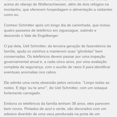
acima do vilarejo de Wolfenschiessen, além de dois refúgios na
montanha, que oferecem hospedagem e alimentação a visitantes
como eu.
Conheci Schmitter após um longo dia de caminhada, que incluiu
quatro passeios de teleférico em ziguezague, subindo e
descendo o Vale de Engelberger.
O pai dela, Ueli Schmitter, da terceira geração de fazendeiros da
família, ajuda os vizinhos a manterem suas "gôndolas" bem
conservadas. Os teleféricos devem passar por uma inspeção
governamental anual e, a cada cinco anos, por uma avaliação
completa de segurança, com o auxílio de raios-X para identificar
eventuais anomalias nos cabos.
Ele admite uma certa obsessão pelos veículos. "Limpo todas as
noites. E digo 'eu te amo'", diz Ueli Schmitter, com um sotaque
fortemente carregado.
Embora os teleféricos da família tenham 38 anos, eles parecem
bem novos. Pintados de azul e verde, são decorados com um
adesivo divertido de uma vaca pendurada na porta de um