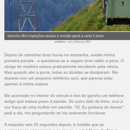
Veículos têm inspeções anuais e revisão geral a cada 5 anos
créditos
: Larry Bleiberg/ BBC
Depois de caminhar duas horas na montanha, avistei minha
primeira parada - e questionei se a viagem teria valido a pena. O
abrigo de madeira estava praticamente encoberto pela névoa.
Mas quando abri a porta, todas as dúvidas se dissiparam. Me
deparei com um pequeno teleférico azul, que parecia estar
apenas à minha espera.
Me acomodei no interior do veículo e tirei do gancho um telefone
antigo que estava preso à parede. Do outro lado da linha, ouvi a
voz fraca de uma mulher em alemão. "Oi. Eu gostaria de descer",
pedi a ela, me perguntando se iria realmente funcionar.
A resposta veio 20 segundos depois, à medida que as