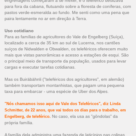
engrenagens começaram a se mexer, e o teleférico deslizava
para fora da cabana, flutuando sobre a floresta de coníferas, com
pastos verde-esmeralda ao fundo. Me senti como uma pena que
paira lentamente no ar em direção à Terra.
Uso cotidiano
Para as famílias de agricultores do Vale de Engelberg (Suíça),
localizado a cerca de 35 km ao sul de Lucerna, nos cantões
suíços de Nidwalden e Obwalden, os teleféricos oferecem muito
mais que vistas panorâmicas e acesso a estações de esqui. São
o principal meio de transporte da população, usados para levar
cargas e executar tarefas cotidianas.
Mas os Buiräbähnli ("teleféricos dos agricultores", em alemão)
também transportam montanhistas, que pagam uma pequena
taxa para embarcar - uma espécie de Uber dos Alpes.
"Nós chamamos isso aqui de Vale dos Teleféricos", diz Linda
Schmitter, de 22 anos, que vai todos os dias para o trabalho, em
No caso, ela usa as "gôndolas" da
Engelberg, de teleférico.
própria família.
A família dela administra uma fazenda de laticínios nas colinas