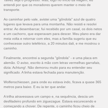
Talvez seja o progresso. Mas, logo no início da viagem, eu
entendi por que os moradores querem manter o meio de
transporte.
Ao caminhar pelo vale, avistei uma "gôndola" azul de quatro
lugares que levava para uma montanha. Não resisti e resolvi
entrar. Ao desembarcar, fui recebido por um casal, os dois netos
e um cachorro, que esperavam para descer. Meu plano era dar
meia volta e retornar com eles, mas a família sugeriu que eu
conhecesse outro teleférico, a 20 minutos dali, e me mostrou o
caminho.
Finalmente, encontrei a segunda "gôndola" - e uma placa em
alemão. O aviso, escrito à mão com letras vermelhas garrafais,
dizia: Achtung!. Não demorou muito para eu entender seu
significado. A linha estava fechada para manutenção.
Wolfenschiessen, para onde eu estava indo, ficava a quase 365
metros para baixo. E eu ia ter que andar.
A trilha atravessava um campo e, na sequência, descia um
desfiladeiro profundo em ziguezague. Estava escurecendo e
começando a chover. De repente, o caminho ficou cheio de