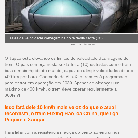
Testes de velocidade começam na noite desta sexta (10)
créditos
: Bloomberg
O Japão está elevando os limites de velocidade das viagens de
trem. O país começa nesta sexta-feira (10) os testes com o trem-
bala o mais rápido do mundo, capaz de atingir velocidades de até
400 km por hora. Chamado de Alfa-X, o trem está programado
para entrar em operação em 2030. Apesar de alcançar um
máximo de 400 km/h, o trem deve operar regularmente a
360km/h.
Isso fará dele 10 km/h mais veloz do que o atual
recordista, o trem Fuxing Hao, da China, que liga
Pequim e Xangai.
Para lidar com a resistência maciça do vento ao entrar nos