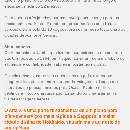
túneis, o primeiro carro do Alfa-X terá um nariz “mais longo e
elegante”, medindo 22 metros.
Com apenas três janelas, parece haver pouco espaço para os
passageiros na frente. Pintado em prata metálica com listras
verdes, o trem-bala de 10 vagões fará seu primeiro teste entre as
cidades de Aomori e Sendai.
Shinkansens
Os trens-bala do Japão, que fizeram sua estreia no mesmo ano
das Olimpíadas de 1964, em Tóquio, tornaram-se um símbolo de
eficiência e confiabilidade, valores importantes no país.
Os shinkansens, como são conhecidos no país, raramente
chegam atrasados, embora partam da Estação de Tóquio em
intervalos de poucos minutos para Osaka, Kyoto e outros
destinos em todo o arquipélago, tornando-os uma alternativa
viável às viagens aéreas.
O Alfa-X é uma parte fundamental de um plano para
oferecer serviços mais rápidos a Sapporo, a maior
cidade da ilha de Hokkaido, situada mais ao norte do
arquipélago.