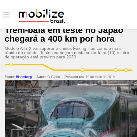
Trem-bala em teste no Japão
chegará a 400 km por hora
Modelo Alfa-X vai superar o chinês Fuxing Hao como o mais
rápido do mundo. Testes começam nesta sexta-feira (10) e início
de operação está previsto para 2030
Fonte
:
Bloomberg
|
Autor
:
O Globo
|
Postado em
:
10 de maio de 2019