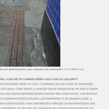
rédios da administração, mas calçadas têm obstruções.
Foto: Willian Félix
ções, o que diz do cuidado público para com as calçadas?
teve resultado médio ou ruim. O destaque fica por conta da sinalização
 dos casos, o que traduz a condição desse equipamento em toda a cidade.
cios sob responsabilidade pública tenham tido notas baixas, com diversas
 estabelecimentos privados, principalmente os de pequeno porte, a
 maior padronização, mais manutenção e atenção às recomendações das
 proprietário do lote pelo seu segmento de calçada (principalmente em