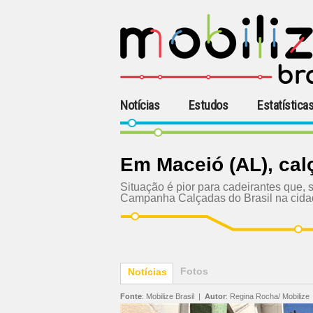
Notícias
Estudos
Estatística
Em Maceió (AL), cal
Situação é pior para cadeirantes que,
Campanha Calçadas do Brasil na cid
Fotos
Notícias
Fonte
:
Mobilize Brasil
|
Autor
:
Regina Rocha/ Mobilize