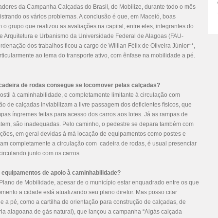
iadores da Campanha Calçadas do Brasil, do Mobilize, durante todo o mês
istrando os vários problemas. A conclusão é que, em Maceió, boas
 grupo que realizou as avaliações na capital, entre eles, integrantes do
e Arquitetura e Urbanismo da Universidade Federal de Alagoas (FAU-
denação dos trabalhos ficou a cargo de Willian Félix de Oliveira Júnior**,
rticularmente ao tema do transporte ativo, com ênfase na mobilidade a pé.
adeira de rodas consegue se locomover pelas calçadas?
stil à caminhabilidade, e completamente limitante à circulação com
o de calçadas inviabilizam a livre passagem dos deficientes físicos, que
mpas íngremes feitas para acesso dos carros aos lotes. Já as rampas de
istem, são inadequadas. Pelo caminho, o pedestre se depara também com
ruções, em geral devidas à má locação de equipamentos como postes e
zam completamente a circulação com cadeira de rodas, é usual presenciar
circulando junto com os carros.
u equipamentos de apoio à caminhabilidade?
Plano de Mobilidade, apesar de o município estar enquadrado entre os que
mento a cidade está atualizando seu plano diretor. Mas posso citar
de a pé, como a cartilha de orientação para construção de calçadas, de
ria alagoana de gás natural), que lançou a campanha “Algás calçada