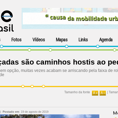
s
Fotos
Vídeos
Mapas
Links
Agenda
çadas são caminhos hostis ao pe
 sem opção, muitas vezes acabam se arriscando pela faixa de r
ade
Tamanho da fonte
|
Taman
|
Postado em
:
19 de agosto de 2019
Ma