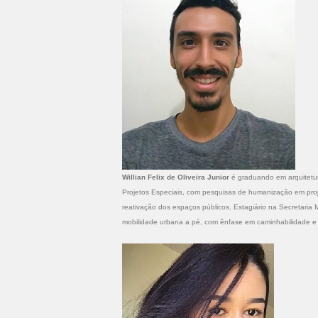
Willian Felix de Oliveira Junior
é graduando em arquitetur
Projetos Especiais, com pesquisas de humanização em proje
reativação dos espaços públicos. Estagiário na Secretaria 
mobilidade urbana a pé, com ênfase em caminhabilidade e 