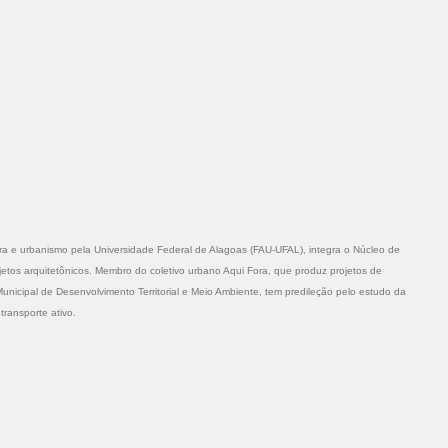
a e urbanismo pela Universidade Federal de Alagoas (FAU-UFAL), integra o Núcleo de
tos arquitetônicos. Membro do coletivo urbano Aqui Fora, que produz projetos de
Municipal de Desenvolvimento Territorial e Meio Ambiente, tem predileção pelo estudo da
transporte ativo.