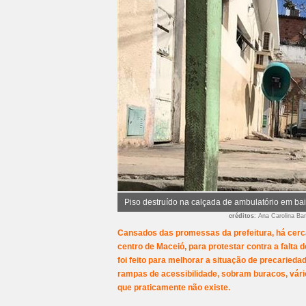
Piso destruído na calçada de ambulatório em ba
créditos
: Ana Carolina Ba
Cansados das promessas da prefeitura, há cerc
centro de Maceió, para protestar contra a falta 
foi feito para melhorar a situação de precaried
rampas de acessibilidade, sobram buracos, vário
que praticamente não existe.