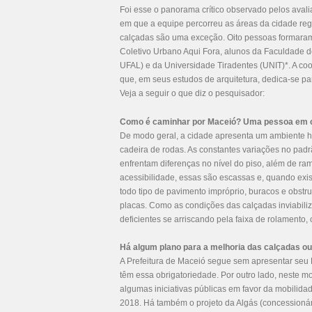
Foi esse o panorama crítico observado pelos aval
em que a equipe percorreu as áreas da cidade reg
calçadas são uma exceção. Oito pessoas formaram o
Coletivo Urbano Aqui Fora, alunos da Faculdade d
UFAL) e da Universidade Tiradentes (UNIT)*. A coor
que, em seus estudos de arquitetura, dedica-se pa
Veja a seguir o que diz o pesquisador:
Como é caminhar por Maceió? Uma pessoa em c
De modo geral, a cidade apresenta um ambiente ho
cadeira de rodas. As constantes variações no padrã
enfrentam diferenças no nível do piso, além de ra
acessibilidade, essas são escassas e, quando ex
todo tipo de pavimento impróprio, buracos e obst
placas. Como as condições das calçadas inviabili
deficientes se arriscando pela faixa de rolamento, 
Há algum plano para a melhoria das calçadas o
A Prefeitura de Maceió segue sem apresentar seu 
têm essa obrigatoriedade. Por outro lado, neste mo
algumas iniciativas públicas em favor da mobilida
2018. Há também o projeto da Algás (concessioná