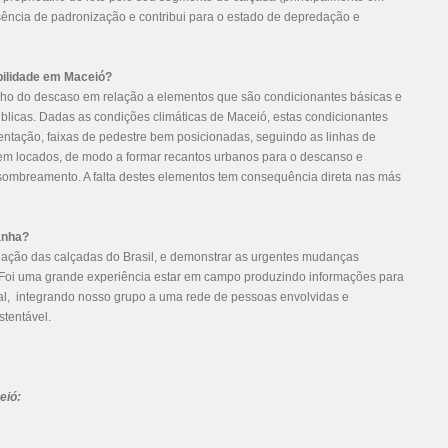
ência de padronização e contribui para o estado de depredação e
bilidade em Maceió?
ho do descaso em relação a elementos que são condicionantes básicas e
licas. Dadas as condições climáticas de Maceió, estas condicionantes
rientação, faixas de pedestre bem posicionadas, seguindo as linhas de
em locados, de modo a formar recantos urbanos para o descanso e
sombreamento. A falta destes elementos tem consequência direta nas más
anha?
liação das calçadas do Brasil, e demonstrar as urgentes mudanças
Foi uma grande experiência estar em campo produzindo informações para
l, integrando nosso grupo a uma rede de pessoas envolvidas e
tentável.
eió: