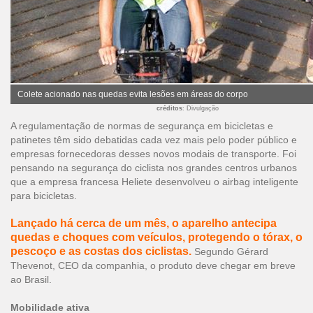
Colete acionado nas quedas evita lesões em áreas do corpo
créditos
: Divulgação
A regulamentação de normas de segurança em bicicletas e
patinetes têm sido debatidas cada vez mais pelo poder público e
empresas fornecedoras desses novos modais de transporte. Foi
pensando na segurança do ciclista nos grandes centros urbanos
que a empresa francesa Heliete desenvolveu o airbag inteligente
para bicicletas.
Lançado há cerca de um mês, o aparelho antecipa
quedas e choques com veículos, protegendo o tórax, o
pescoço e as costas dos ciclistas.
Segundo Gérard
Thevenot, CEO da companhia, o produto deve chegar em breve
ao Brasil.
Mobilidade ativa