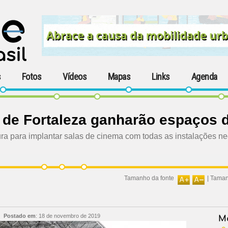
s
Fotos
Vídeos
Mapas
Links
Agenda
 de Fortaleza ganharão espaços 
ura para implantar salas de cinema com todas as instalações ne
Tamanho da fonte
|
Taman
|
Postado em
:
18 de novembro de 2019
Ma