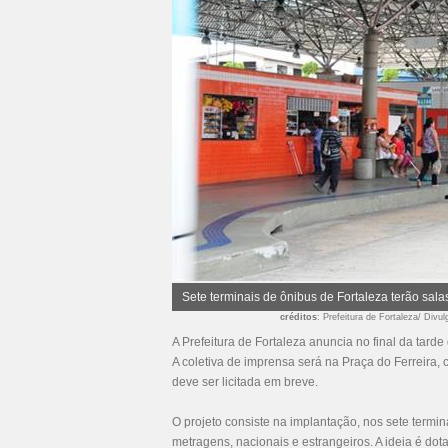
Sete terminais de ônibus de Fortaleza terão sal
créditos
: Prefeitura de Fortaleza/ Divu
A Prefeitura de Fortaleza anuncia no final da tard
A coletiva de imprensa será na Praça do Ferreira,
deve ser licitada em breve.
O projeto consiste na implantação, nos sete termi
metragens, nacionais e estrangeiros. A ideia é d