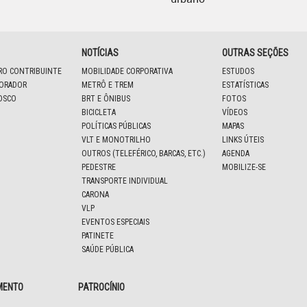
NOTÍCIAS
OUTRAS SEÇÕES
IRO CONTRIBUINTE
MOBILIDADE CORPORATIVA
ESTUDOS
BORADOR
METRÔ E TREM
ESTATÍSTICAS
OSCO
BRT E ÔNIBUS
FOTOS
BICICLETA
VÍDEOS
POLÍTICAS PÚBLICAS
MAPAS
VLT E MONOTRILHO
LINKS ÚTEIS
OUTROS (TELEFÉRICO, BARCAS, ETC.)
AGENDA
PEDESTRE
MOBILIZE-SE
TRANSPORTE INDIVIDUAL
CARONA
VLP
EVENTOS ESPECIAIS
PATINETE
SAÚDE PÚBLICA
MENTO
PATROCÍNIO