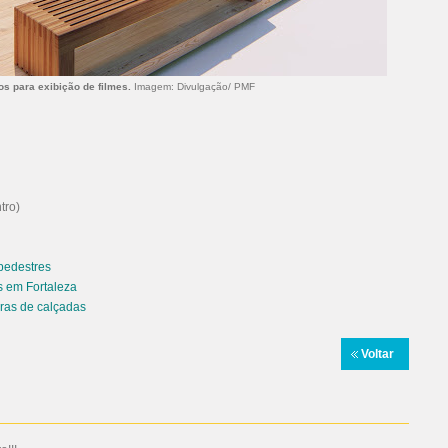
os para exibição de filmes.
Imagem: Divulgação/ PMF
tro)
pedestres
os em
Fortaleza
gras de calçadas
Voltar