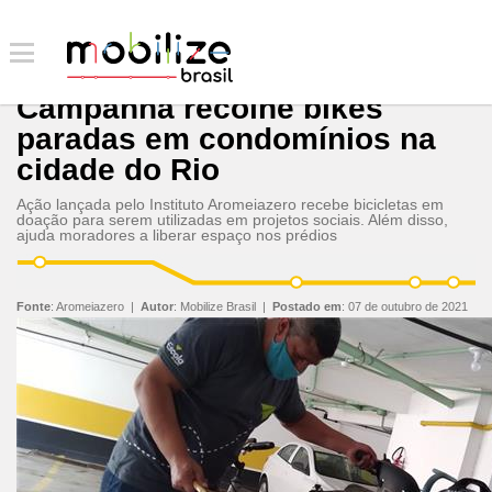
Campanha recolhe bikes
paradas em condomínios na
cidade do Rio
Ação lançada pelo Instituto Aromeiazero recebe bicicletas em
doação para serem utilizadas em projetos sociais. Além disso,
ajuda moradores a liberar espaço nos prédios
Fonte
:
Aromeiazero
|
Autor
:
Mobilize Brasil
|
Postado em
:
07 de outubro de 2021