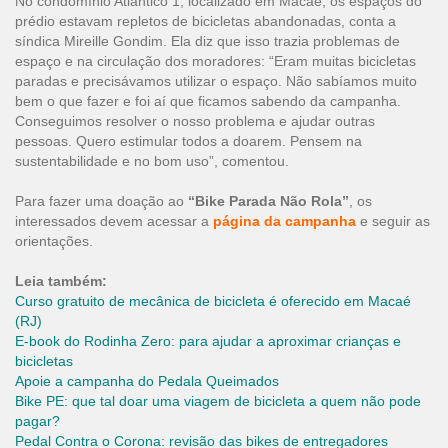
No condomínio Atlântico 1, localizado em Macaé, os espaços do
prédio estavam repletos de bicicletas abandonadas, conta a
síndica Mireille Gondim. Ela diz que isso trazia problemas de
espaço e na circulação dos moradores: “Eram muitas bicicletas
paradas e precisávamos utilizar o espaço. Não sabíamos muito
bem o que fazer e foi aí que ficamos sabendo da campanha.
Conseguimos resolver o nosso problema e ajudar outras
pessoas. Quero estimular todos a doarem. Pensem na
sustentabilidade e no bom uso”, comentou.
Para fazer uma doação ao
“Bike Parada Não Rola”
, os
interessados devem acessar a
página da campanha
e seguir as
orientações.
Leia também:
Curso gratuito de mecânica de bicicleta é oferecido em Macaé
(RJ)
E-book do Rodinha Zero: para ajudar a aproximar crianças e
bicicletas
Apoie a campanha do Pedala Queimados
Bike PE: que tal doar uma viagem de bicicleta a quem não pode
pagar?
Pedal Contra o Corona: revisão das bikes de entregadores