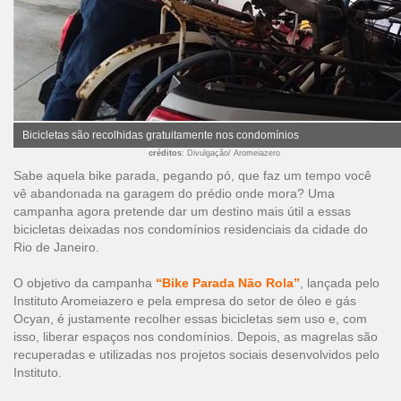
Bicicletas são recolhidas gratuitamente nos condomínios
créditos
: Divulgação/ Aromeiazero
Sabe aquela bike parada, pegando pó, que faz um tempo você
vê abandonada na garagem do prédio onde mora? Uma
campanha agora pretende dar um destino mais útil a essas
bicicletas deixadas nos condomínios residenciais da cidade do
Rio de Janeiro.
O objetivo da campanha
“Bike Parada Não Rola”
, lançada pelo
Instituto Aromeiazero
e pela empresa do setor de óleo e gás
Ocyan
, é justamente recolher essas bicicletas sem uso e, com
isso, liberar espaços nos condomínios. Depois, as magrelas são
recuperadas e utilizadas nos projetos sociais desenvolvidos pelo
Instituto.