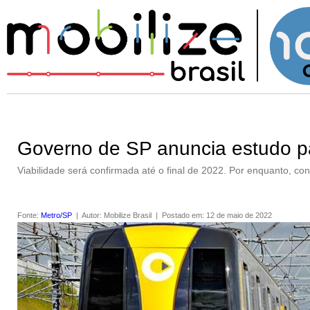
Governo de SP anuncia estudo pa
Viabilidade será confirmada até o final de 2022. Por enquanto, con
Fonte
:
Metro/SP
|
Autor
:
Mobilize Brasil
|
Postado em
:
12 de maio de 2022