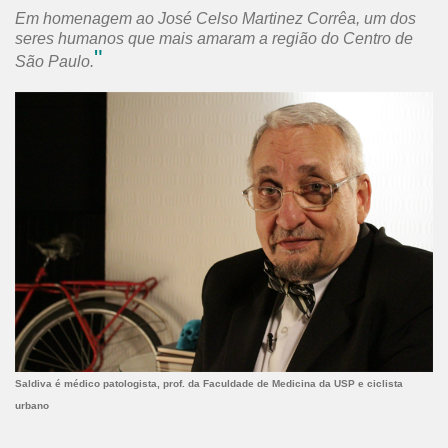
Em homenagem ao José Celso Martinez Corrêa, um dos
seres humanos que mais amaram a região do Centro de
"
São Paulo.
Saldiva é médico patologista, prof. da Faculdade de Medicina da USP e ciclista
urbano