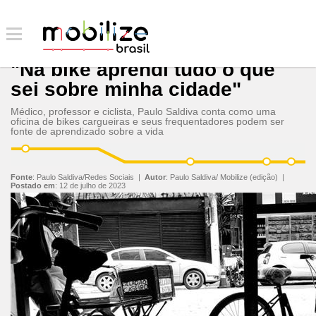
"Na bike aprendi tudo o que
sei sobre minha cidade"
Médico, professor e ciclista, Paulo Saldiva conta como uma
oficina de bikes cargueiras e seus frequentadores podem ser
fonte de aprendizado sobre a vida
Fonte
:
Paulo Saldiva/Redes Sociais
|
Autor
:
Paulo Saldiva/ Mobilize (edição)
|
Postado em
:
12 de julho de 2023