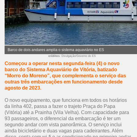
Barco de dois andares amplia o sistema aquaviário no ES
créditos
: Divulgação/Governo do ES
Começou a operar nesta segunda-feira (4) o novo
barco do Sistema Aquaviário de Vitória, batizado
“Morro do Moreno”, que complementa o serviço das
outras três embarcações em funcionamento desde
agosto de 2023.
O novo equipamento, que funciona em todos os horários
da linha 402, passa a fazer o trajeto Praça do Papa
(Vitória) até a Prainha (Vila Velha). Com capacidade para
93 passageiros, o diferencial da embarcação é ter um
segundo andar com vista panorâmica. O serviço inclui
ainda bicicletário e duas vagas para cadeirantes. Além
disso, conta com wi-fi e ar-condicionado no primeiro andar.