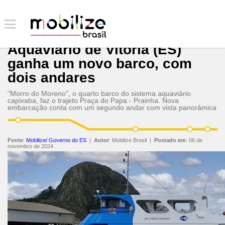
Aquaviário de Vitória (ES)
ganha um novo barco, com
dois andares
"Morro do Moreno", o quarto barco do sistema aquaviário
capixaba, faz o trajeto Praça do Papa - Prainha. Nova
embarcação conta com um segundo andar com vista panorâmica
Fonte
:
Mobilize/ Governo do ES
|
Autor
:
Mobilize Brasil
|
Postado em
:
06 de
novembro de 2024