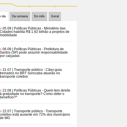
 dia
Da semana
Do mês
Geral
05.08 | Políticas Públicas
- Ministério das
Cidades habilita R$ 1,92 bilhão a projetos de
mobilidade
06.08 | Políticas Públicas
- Prefeitura de
Santos (SP) pode assumir responsabilidade
por calçadas
31.07 | Transporte público
- Cães-guia
treinados no BRT Sorocaba atuarão no
transporte coletivo
22.08 | Políticas Públicas
- Quem tem direito
à gratuidade no transporte? Como obter o
benefício?*
22.07 | Transporte público
- Transporte
coletivo está ausente em 72% dos municípios
de MG