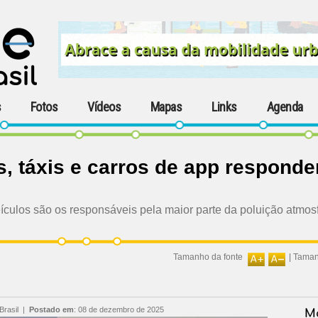
s
Fotos
Vídeos
Mapas
Links
Agenda
s, táxis e carros de app respond
culos são os responsáveis pela maior parte da poluição atmos
Tamanho da fonte
|
Taman
Brasil
|
Postado em
:
08 de dezembro de 2025
Ma