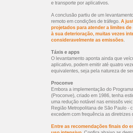
e transporte por aplicativos.
A conclusão partiu de um levantament
remoto em condições de tráfego.
A jus
projetados para atender a limites d
à sua deterioração, muitas vezes in
consideravelmente as emissões
.
Táxis e apps
O levantamento aponta ainda que veícu
aplicativo, podem emitir até quatro ve
equivalentes, seja pela natureza de s
Proconve
Embora a implementação do Programa d
(Proconve), criado em 1986, tenha est
uma redução notável nas emissõs veic
Região Metropolitana de São Paulo -
c
excedem com frequência as diretrizes
Entre as recomendações finais do es
uso intensivo.
Confira abaixo as dema