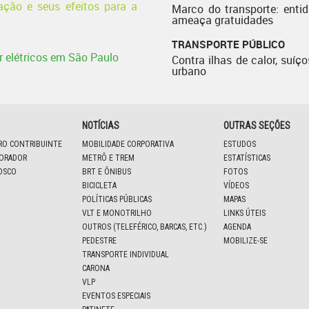
ação e seus efeitos para a
Marco do transporte: enti
ameaça gratuidades
TRANSPORTE PÚBLICO
r elétricos em São Paulo
Contra ilhas de calor, suíço
urbano
NOTÍCIAS
OUTRAS SEÇÕES
IRO CONTRIBUINTE
MOBILIDADE CORPORATIVA
ESTUDOS
BORADOR
METRÔ E TREM
ESTATÍSTICAS
OSCO
BRT E ÔNIBUS
FOTOS
BICICLETA
VÍDEOS
POLÍTICAS PÚBLICAS
MAPAS
VLT E MONOTRILHO
LINKS ÚTEIS
OUTROS (TELEFÉRICO, BARCAS, ETC.)
AGENDA
PEDESTRE
MOBILIZE-SE
TRANSPORTE INDIVIDUAL
CARONA
VLP
EVENTOS ESPECIAIS