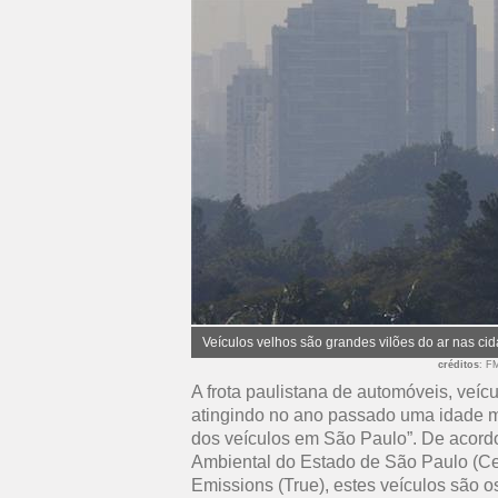
Veículos velhos são grandes vilões do ar nas ci
créditos
: F
A frota paulistana de automóveis, veíc
atingindo no ano passado uma idade m
dos veículos em São Paulo”. De acord
Ambiental do Estado de São Paulo (Cet
Emissions (True), estes veículos são o