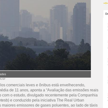
Do
dades
MUSP
ulos comerciais leves e ônibus está envelhecendo,
édia de 11 anos, aponta a “Avaliação das emissões reais
o com o estudo, divulgado recentemente pela Companhia
esb) e conduzido pela iniciativa The Real Urban
s maiores emissores de gases poluentes, ao lado de táxis