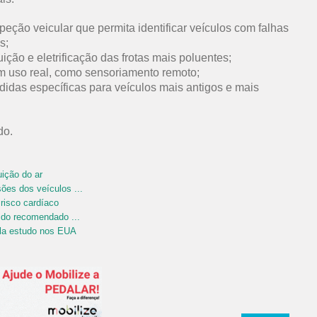
peção veicular que permita identificar veículos com falhas
s;
uição e eletrificação das frotas mais poluentes;
m uso real, como sensoriamento remoto;
didas específicas para veículos mais antigos e mais
udo.
ição do ar
ões dos veículos ...
 risco cardíaco
 do recomendado ...
ela estudo nos EUA