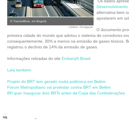
Os dados aprese
Desenvolvimento 
alternativa bem 
apostarem em sol
O Transmilênio, em Bogotá
créditos
: Divulgação
O documento prod
primeira cidade do mundo que adotou o sistema de corredores exc
consequentemente, 30% a menos na emissão de gases tóxicos. Bo
registrou o declínio de 14% da emissão de gases.
Informações retiradas do site
Embarq® Brasil.
Leia também:
Projeto do BRT tem gerado muita polêmica em Belém
Fórum Metropolitano vai protestar contra BRT em Belém
BH quer inaugurar dois BRTs antes da Copa das Confederações
https://www.mobilize.org.br/ - 08/08/2026 17:44:38