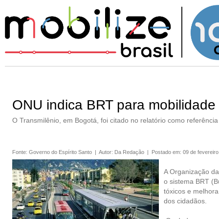
ONU indica BRT para mobilidade
O Transmilênio, em Bogotá, foi citado no relatório como referênc
Fonte
:
Governo do Espírito Santo
|
Autor
:
Da Redação
|
Postado em
:
09 de fevereir
A Organização da
o sistema BRT (Bu
tóxicos e melhora
dos cidadãos.