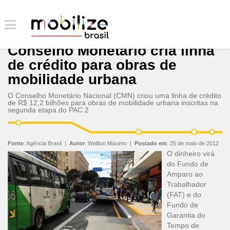
Conselho Monetário cria linha
de crédito para obras de
mobilidade urbana
O Conselho Monetário Nacional (CMN) criou uma linha de crédito
de R$ 12,2 bilhões para obras de mobilidade urbana inscritas na
segunda etapa do PAC 2
Fonte
:
Agência Brasil
|
Autor
:
Wellton Máximo
|
Postado em
:
25 de maio de 2012
O dinheiro virá
do Fundo de
Amparo ao
Trabalhador
(FAT) e do
Fundo de
Garantia do
Tempo de