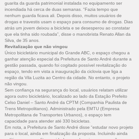
guarita da guarda patrimonial instalada no equipamento ser
incendiada há cerca de duas semanas. “Fazia tempo que
nenhum guarda ficava ali. Depois disso, muitos usuários de
drogas e travestis usam o espaço para consumo de drogas. Dias
atrás um jovem deixou a bicicleta e se desesperou ao constatar
que ela tinha sido roubada”, disse o manobrista Renato Allan da
Silva, de 35 anos.
Revitalização que não vingou
Único bicicletário municipal do Grande ABC, o espaço chegou a
ganhar atenção especial da Prefeitura de Santo André durante a
gestão passada, quando foi cogitado possível revitalização do
espaço, tendo em vista a inauguração da ciclovia que liga a
região da Vila Luzita ao Centro da cidade. No entanto, o projeto
não vingou.
Sem confiança na segurança do local, usuários relatam utilizar
agora outro bicicletário, localizado ao lado da Estação Prefeito
Celso Daniel – Santo André da CPTM (Companhia Paulista de
Trens Metropolitanos). Administrado pela EMTU (Empresa
Metropolitana de Transportes Urbanos), o espaço tem
capacidade para atender até 330 bicicletas.
Em nota, a Prefeitura de Santo André disse “estudar novo projeto
para o local, ainda em finalização da proposta. Incluindo ainda