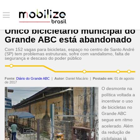
Único bicicletário municipal do
Grande ABC está abandonado
Com 152 vagas para bicicletas, espaço no centro de Santo André
(SP) tem problemas estruturais, sofre com vandalismo, falta de
segurança e descaso do poder público
Fonte
:
Diário do Grande ABC
|
Autor
:
Daniel Macário
|
Postado em
:
01 de agosto
de 2017
O desmonte na
política voltada a
incentivar o uso
de bicicletas no
Grande ABC
segue em ritmo
acelerado. Além
da redução de
ciclofaixas já