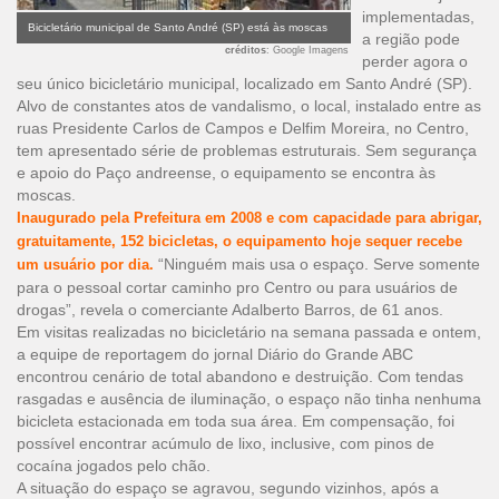
implementadas,
Bicicletário municipal de Santo André (SP) está às moscas
a região pode
créditos
: Google Imagens
perder agora o
seu único bicicletário municipal, localizado em Santo André (SP).
Alvo de constantes atos de vandalismo, o local, instalado entre as
ruas Presidente Carlos de Campos e Delfim Moreira, no Centro,
tem apresentado série de problemas estruturais. Sem segurança
e apoio do Paço andreense, o equipamento se encontra às
moscas.
Inaugurado pela Prefeitura em 2008 e com capacidade para abrigar,
gratuitamente, 152 bicicletas, o equipamento hoje sequer recebe
“Ninguém mais usa o espaço. Serve somente
um usuário por dia.
para o pessoal cortar caminho pro Centro ou para usuários de
drogas”, revela o comerciante Adalberto Barros, de 61 anos.
Em visitas realizadas no bicicletário na semana passada e ontem,
a equipe de reportagem do jornal Diário do Grande ABC
encontrou cenário de total abandono e destruição. Com tendas
rasgadas e ausência de iluminação, o espaço não tinha nenhuma
bicicleta estacionada em toda sua área. Em compensação, foi
possível encontrar acúmulo de lixo, inclusive, com pinos de
cocaína jogados pelo chão.
A situação do espaço se agravou, segundo vizinhos, após a