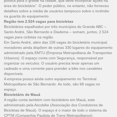
política para o grafite na cidade, que deve incorporar ações na
área do bicicletário”. O poder público, no entanto, não forneceu
detalhes sobre a média de usuários tampouco sobre o incêndio
na guarita do equipamento.
Região tem 2.524 vagas para bicicletas
Bicicletários espalhados por três municípios do Grande ABC –
Santo André, São Bernardo e Diadema – somam, juntos, 2.524
vagas para ciclistas na região.
Em Santo André, além das 158 vagas do bicicletário municipal,
moradores ainda dispõem de outras 330 lugares do equipamento
administrado pela EMTU (Empresa Metropolitana de Transportes
Urbanos). O espaço conta com Segurança, responsável por
organizar os veículos. O usuário precisa levar apenas um
cadeado e uma corrente para prender a bike nos cavaletes
disponíveis.
A empresa possui ainda outro equipamento no Terminal
Metropolitano de São Bernardo. Ao todo, são 68 vagas no
espaço.
Bicicletário de Mauá
A região conta também com bicicletário em Mauá, este
administrado pela Ascobike (Associação dos Condutores de
Bicicletas de Mauá). O espaço é o maior de todo o sistema da
CPTM (Companhia Paulista de Trens Metropolitanos).