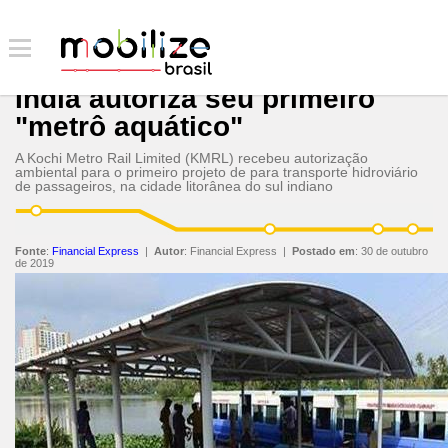
Índia autoriza seu primeiro
"metrô aquático"
A Kochi Metro Rail Limited (KMRL) recebeu autorização
ambiental para o primeiro projeto de para transporte hidroviário
de passageiros, na cidade litorânea do sul indiano
Fonte
:
Financial Express
|
Autor
:
Financial Express
|
Postado em
:
30 de outubro
de 2019