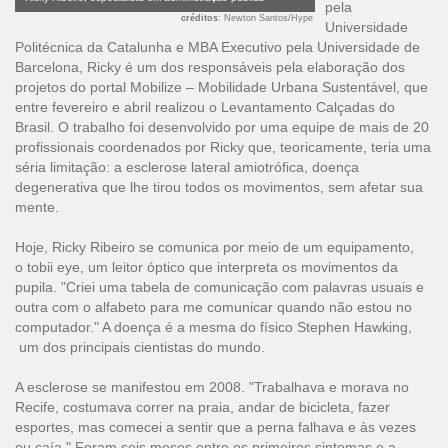
pela
créditos
: Newton Santos/Hype
Universidade
Politécnica da Catalunha e MBA Executivo pela Universidade de
Barcelona, Ricky é um dos responsáveis pela elaboração dos
projetos do portal Mobilize – Mobilidade Urbana Sustentável, que
entre fevereiro e abril realizou o Levantamento Calçadas do
Brasil. O trabalho foi desenvolvido por uma equipe de mais de 20
profissionais coordenados por Ricky que, teoricamente, teria uma
séria limitação: a esclerose lateral amiotrófica, doença
degenerativa que lhe tirou todos os movimentos, sem afetar sua
mente.
Hoje, Ricky Ribeiro se comunica por meio de um equipamento,
o tobii eye, um leitor óptico que interpreta os movimentos da
pupila. "Criei uma tabela de comunicação com palavras usuais e
outra com o alfabeto para me comunicar quando não estou no
computador." A doença é a mesma do físico Stephen Hawking,
um dos principais cientistas do mundo.
A esclerose se manifestou em 2008. "Trabalhava e morava no
Recife, costumava correr na praia, andar de bicicleta, fazer
esportes, mas comecei a sentir que a perna falhava e às vezes
eu caía." Foram seis meses entre os primeiros sintomas e a