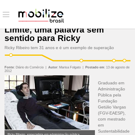
Limite, uma palavra sem
sentido para Ricky
Ricky Ribeiro tem 31 anos e é um exemplo de superação
Fonte
:
Diário do Comércio
|
Autor
:
Marisa Folgato
|
Postado em
:
13 de agosto de
2012
Graduado em
Administração
Pública pela
Fundação
Getúlio Vargas
(FGV-EAESP),
com mestrado
em
Sustentabilidade
Ricky Ribeiro, especialista em administração pública