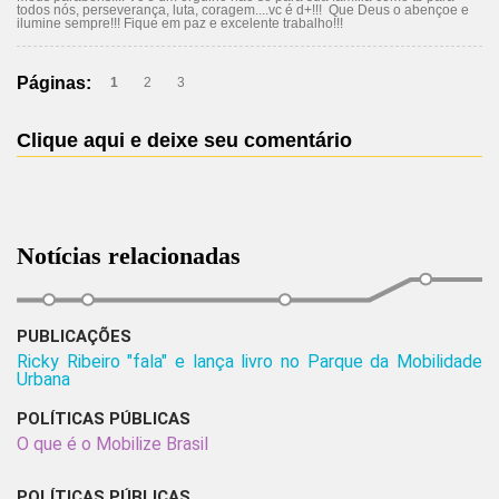
todos nós, perseverança, luta, coragem....vc é d+!!! Que Deus o abençoe e
ilumine sempre!!! Fique em paz e excelente trabalho!!!
Páginas:
1
2
3
Clique aqui e deixe seu comentário
Notícias relacionadas
PUBLICAÇÕES
Ricky Ribeiro "fala" e lança livro no Parque da Mobilidade
Urbana
POLÍTICAS PÚBLICAS
O que é o Mobilize Brasil
POLÍTICAS PÚBLICAS