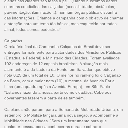
diários nas cidades são feitos a pé. "Quando buscamos dados
sobre as condições das calçadas (acessibilidade, obstáculos,
pavimentação, iluminação...), nenhum órgão público dispunha
das informações. Criamos a campanha com o objetivo de chamar
a atenção para um tema tão básico, mas esquecido por todos:
afinal, todos somos pedestres!"
Calçadas
O relatório final da Campanha Calçadas do Brasil deve ser
entregue formalmente para autoridades dos Ministérios Públicos
(Estadual e Federal) e Ministério das Cidades. Foram avaliados
102 endereços de 12 capitais brasileiras. A situação mais
alarmante é a da Ladeira da Fonte, em Salvador, que obteve
nota 0,25 de um total de 10. O melhor no ranking foi o Calçadão
da Barra, com a maior nota (10), a mesma da Avenida Faria
Lima (uma quadra após a Avenida Europa), em São Paulo.
"Estamos fazendo a nossa parte como cidadãos. Cabe aos
governantes fazerem a parte deles também."
Os planos não param: para a Semana de Mobilidade Urbana, em
setembro, o Mobilize lançará uma nova seção, a Acompanhe a
Mobilidade nas Cidades. “Será um instrumento para que
qualquer pessoa possa conhecer as obras e cobrar o