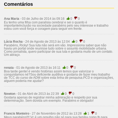
Comentários
Ana Maria
- 03 de Julho de 2014 às 09:16
0
0
Eu tenho uma filha com paralisia cerebral e sei o quanto é
importanteInclusão na sociedade parabéns pelo seu interesse e trabalho
estou com você força e coragem para seguir em frente.
Lúcia Rocha
- 24 de Agosto de 2013 às 12:04
0
0
Parabéns, Ricky! Sua luta não será em vão. Impressiona saber que não
havia um portal onde reunisse tudo sobre o assunto mobilidade urbana.
Como jornalista, quero participar de sua luta e gostaria muito de um contato.
Um abraço.
renata
- 01 de Agosto de 2013 às 16:11
0
0
Boa tarde gente! é vendo histórias assim temos que valorizar o
conquistamos né?Sou deficiente auditiva e gostaria de fazer meu trabalho
de TCC do curso de ADM sobre esta linha de pesquisa.PCD e organizações,
alguem poderia me ajudar?
Newton
- 01 de Abril de 2013 às 22:39
0
0
Gostaria apenas de registrar minha admiração e respeito por sua
determinação. Sem dúvida um exemplo. Parabéns e obrigado!
Francis Monteiro
- 27 de Novembro de 2012 às 13:28
1
0
Meus parabéns!!!! Vc é um orgulho não só para sua família como tb para