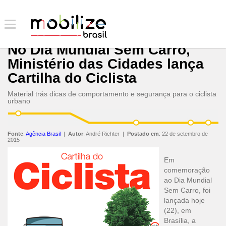
No Dia Mundial Sem Carro,
Ministério das Cidades lança
Cartilha do Ciclista
Material trás dicas de comportamento e segurança para o ciclista
urbano
Fonte
:
Agência Brasil
|
Autor
:
André Richter
|
Postado em
:
22 de setembro de
2015
Em
comemoração
ao Dia Mundial
Sem Carro, foi
lançada hoje
(22), em
Brasília, a