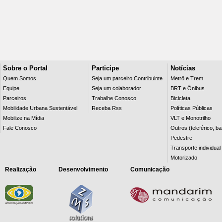
Sobre o Portal
Participe
Notícias
Quem Somos
Seja um parceiro Contribuinte
Metrô e Trem
Equipe
Seja um colaborador
BRT e Ônibus
Parceiros
Trabalhe Conosco
Bicicleta
Mobilidade Urbana Sustentável
Receba Rss
Políticas Públicas
Mobilize na Mídia
VLT e Monotrilho
Fale Conosco
Outros (teleférico, b
Pedestre
Transporte individual
Motorizado
Realização
Desenvolvimento
Comunicação