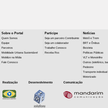
Sobre o Portal
Participe
Notícias
Quem Somos
Seja um parceiro Contribuinte
Metrô e Trem
Equipe
Seja um colaborador
BRT e Ônibus
Parceiros
Trabalhe Conosco
Bicicleta
Mobilidade Urbana Sustentável
Receba Rss
Políticas Públicas
Mobilize na Mídia
VLT e Monotrilho
Fale Conosco
Outros (teleférico, b
Pedestre
Transporte individual
Motorizado
Realização
Desenvolvimento
Comunicação