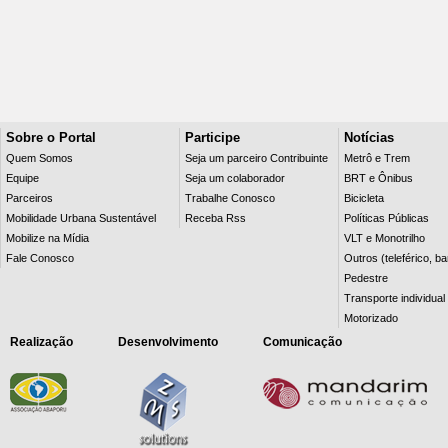
Sobre o Portal
Participe
Notícias
Quem Somos
Seja um parceiro Contribuinte
Metrô e Trem
Equipe
Seja um colaborador
BRT e Ônibus
Parceiros
Trabalhe Conosco
Bicicleta
Mobilidade Urbana Sustentável
Receba Rss
Políticas Públicas
Mobilize na Mídia
VLT e Monotrilho
Fale Conosco
Outros (teleférico, b
Pedestre
Transporte individual
Motorizado
Realização
Desenvolvimento
Comunicação